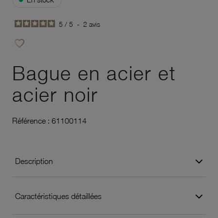
5
/
5
-
2
avis
favorite_border
Ajouter à vos favoris
Bague en acier et
acier noir
Référence :
61100114
Description
Caractéristiques détaillées