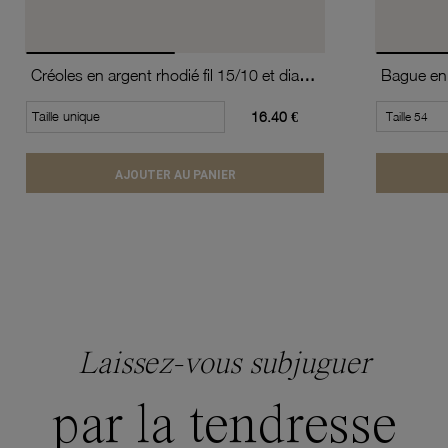
Créoles en argent rhodié fil 15/10 et diamètre 20 mm
Bague en 
Taille unique
16.40 €
AJOUTER AU PANIER
Laissez-vous subjuguer
par la tendresse