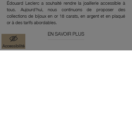
Édouard Leclerc a souhaité rendre la joaillerie accessible à
tous. Aujourd'hui, nous continuons de proposer des
collections de bijoux en or 18 carats, en argent et en plaqué
or à des tarifs abordables.
EN SAVOIR PLUS
Accessibilité