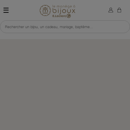
×
Sign in
Retour à l'accueil du site 
☰
You need to be logged in to save products in your wish list.
Rechercher un bijou, un cadeau, mariage, baptême...
Cancel
Sign in