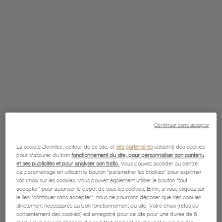
Continuer sans accepter
La société Devinlec, éditeur de ce site, et
ses partenaires
utilise(nt) des cookies
pour s'assurer du bon
fonctionnement du site, pour personnaliser son contenu
et ses publicités et pour analyser son trafic.
Vous pouvez accéder au centre
de paramétrage en utilisant le bouton “paramétrer les cookies” pour exprimer
vos choix sur les cookies. Vous pouvez également utiliser le bouton "tout
accepter" pour autoriser le dépôt de tous les cookies. Enfin, si vous cliquez sur
le lien "continuer sans accepter", nous ne pourrons déposer que des cookies
strictement nécessaires au bon fonctionnement du site. Votre choix (refus ou
consentement des cookies) est enregistré pour ce site pour une durée de 6