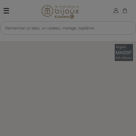
×
Sign in
Retour à l'accueil du site 
☰
You need to be logged in to save products in your wish list.
Rechercher un bijou, un cadeau, mariage, baptême...
Cancel
Sign in