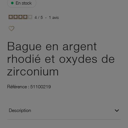
●
En stock
4
/
5
-
1
avis
favorite_border
Ajouter à vos favoris
Bague en argent
rhodié et oxydes de
zirconium
Référence :
51100219
Description