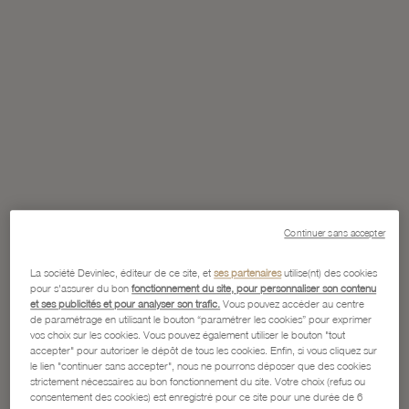
Continuer sans accepter
La société Devinlec, éditeur de ce site, et
ses partenaires
utilise(nt) des cookies
pour s'assurer du bon
fonctionnement du site, pour personnaliser son contenu
et ses publicités et pour analyser son trafic.
Vous pouvez accéder au centre
de paramétrage en utilisant le bouton “paramétrer les cookies” pour exprimer
vos choix sur les cookies. Vous pouvez également utiliser le bouton "tout
accepter" pour autoriser le dépôt de tous les cookies. Enfin, si vous cliquez sur
le lien "continuer sans accepter", nous ne pourrons déposer que des cookies
strictement nécessaires au bon fonctionnement du site. Votre choix (refus ou
consentement des cookies) est enregistré pour ce site pour une durée de 6