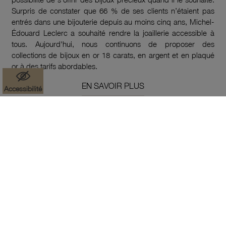
Surpris de constater que 66 % de ses clients n’étaient pas
entrés dans une bijouterie depuis au moins cinq ans, Michel-
Édouard Leclerc a souhaité rendre la joaillerie accessible à
tous. Aujourd'hui, nous continuons de proposer des
collections de bijoux en or 18 carats, en argent et en plaqué
or à des tarifs abordables.
EN SAVOIR PLUS
Accessibilité