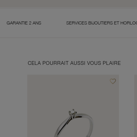
 2 ANS
SERVICES BIJOUTIERS ET HORLOGERS
CELA POURRAIT AUSSI VOUS PLAIRE
favorite_border
Ajouter à vos f