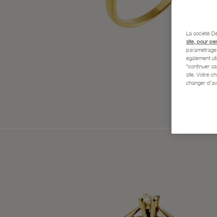
La société De
site, pour pe
paramétrage e
également uti
"continuer s
site. Votre c
changer d'av