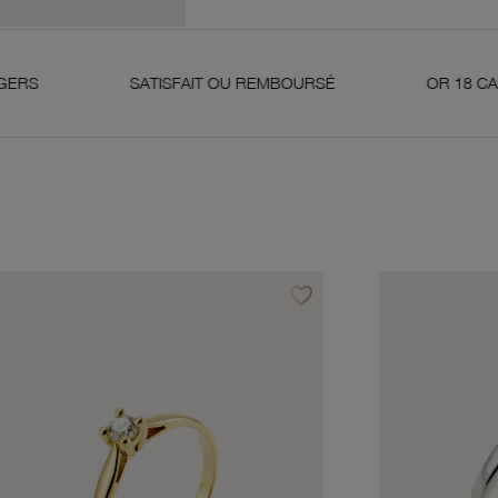
SATISFAIT OU REMBOURSÉ
OR 18 CARATS 750 MI
favorite_border
avoris
Ajouter à vos favoris