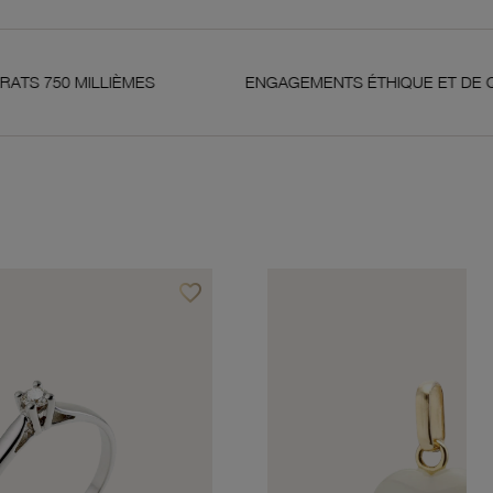
LLIÈMES
ENGAGEMENTS ÉTHIQUE ET DE QUALITÉ
favorite_border
Ajouter à vos favoris