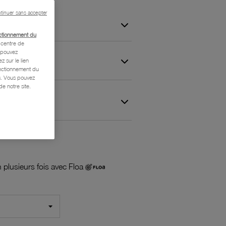
tinuer sans accepter
ctionnement du
centre de
s pouvez
z sur le lien
onctionnement du
is. Vous pouvez
e notre site.
 et Garantie
 plusieurs fois avec Floa