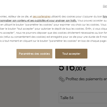
Con
Description
vinlec, éditeur de ce site, et
ses partenaires
utilise(nt) des cookies pour s'assurer du bon
fon
rsonnaliser son contenu et ses publicités et pour analyser son trafic.
Vous pouvez accéder au 
n utilisant le bouton “paramétrer les cookies” pour exprimer vos choix sur les cookies. Vou
Caractéristiques détaillées
liser le bouton "tout accepter" pour autoriser le dépôt de tous les cookies. Enfin, si vous clique
ans accepter", nous ne pourrons déposer que des cookies strictement nécessaires au bon f
hoix (refus ou consentement des cookies) est enregistré pour ce site pour une durée de 6 mo
is à tout moment en cliquant sur le bouton "paramétrer les cookies" en bas de chaque page d
Paiement, Livraison, Retours
Paramètres des cookies
Tout accepter
516
,00 €
Profitez des paiements en