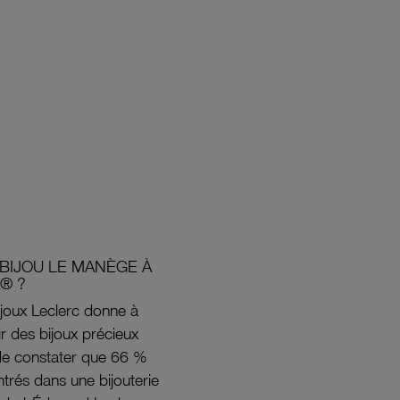
BIJOU LE MANÈGE À
® ?
joux Leclerc donne à
rir des bijoux précieux
s de constater que 66 %
ntrés dans une bijouterie