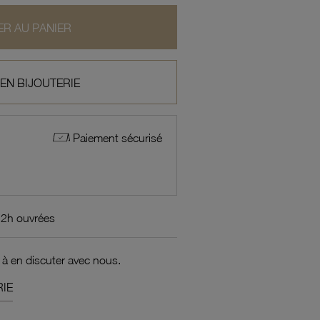
R AU PANIER
 EN BIJOUTERIE
Paiement sécurisé
72h ouvrées
 à en discuter avec nous.
IE