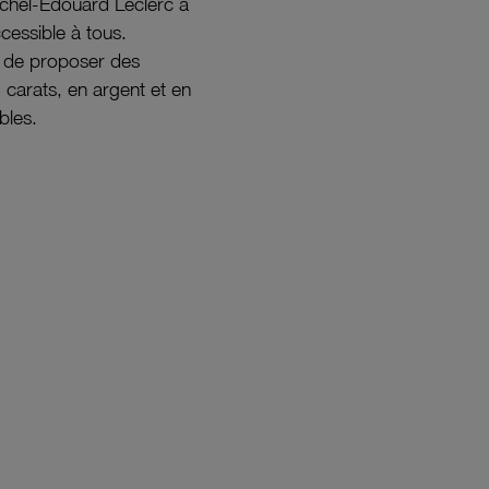
ichel-Édouard Leclerc a
ccessible à tous.
s de proposer des
8 carats, en argent et en
bles.