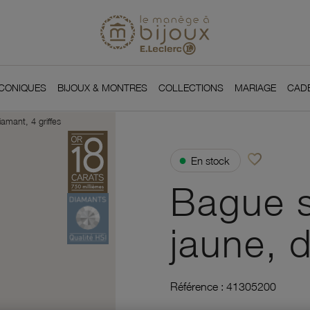
Si
Retour à l'accueil du
You
ICONIQUES
BIJOUX & MONTRES
COLLECTIONS
MARIAGE
CAD
iamant, 4 griffes
favorite_border
●
En stock
Ajouter à vos f
Bague so
jaune, d
Référence :
41305200