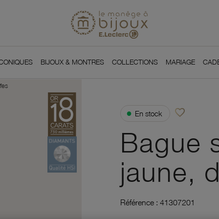
Si
Retour à l'accueil du
You
ICONIQUES
BIJOUX & MONTRES
COLLECTIONS
MARIAGE
CAD
fes
favorite_border
●
En stock
Ajouter à vos f
Bague so
jaune, d
Référence :
41307201