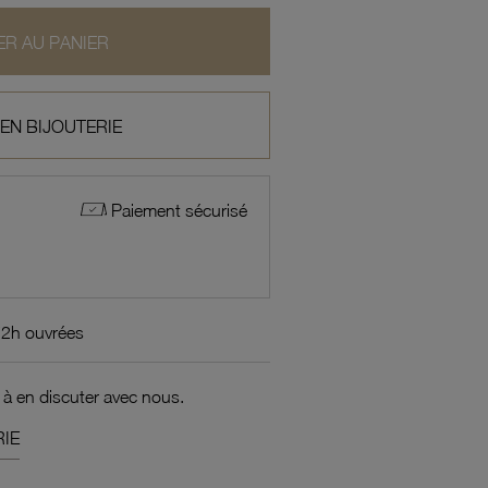
R AU PANIER
 EN BIJOUTERIE
Paiement sécurisé
72h ouvrées
 à en discuter avec nous.
IE