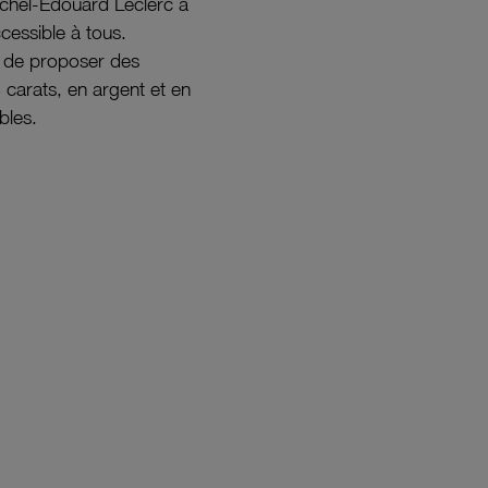
ichel-Édouard Leclerc a
ccessible à tous.
s de proposer des
8 carats, en argent et en
bles.