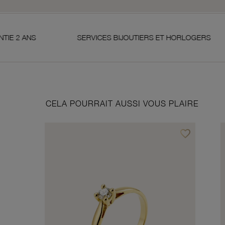
SERVICES BIJOUTIERS ET HORLOGERS
SATI
CELA POURRAIT AUSSI VOUS PLAIRE
favorite_border
Ajouter à vos f