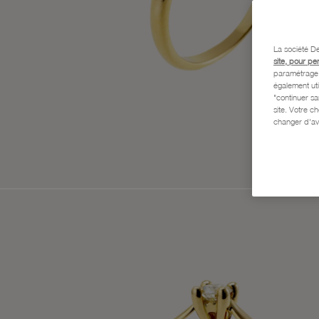
La société De
site, pour pe
paramétrage e
également uti
"continuer s
site. Votre c
changer d'av