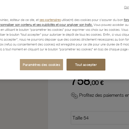
Con
Description
vinlec, éditeur de ce site, et
ses partenaires
utilise(nt) des cookies pour s'assurer du bon
fon
rsonnaliser son contenu et ses publicités et pour analyser son trafic.
Vous pouvez accéder au 
n utilisant le bouton “paramétrer les cookies” pour exprimer vos choix sur les cookies. Vou
Caractéristiques détaillées
liser le bouton "tout accepter" pour autoriser le dépôt de tous les cookies. Enfin, si vous clique
ans accepter", nous ne pourrons déposer que des cookies strictement nécessaires au bon f
hoix (refus ou consentement des cookies) est enregistré pour ce site pour une durée de 6 mo
is à tout moment en cliquant sur le bouton "paramétrer les cookies" en bas de chaque page d
Paiement, Livraison, Retours
Paramètres des cookies
Tout accepter
758
,00 €
Profitez des paiements en