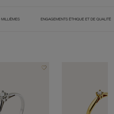
ENGAGEMENTS ÉTHIQUE ET DE QUALITÉ
GA
favorite_border
Ajouter à vos favoris