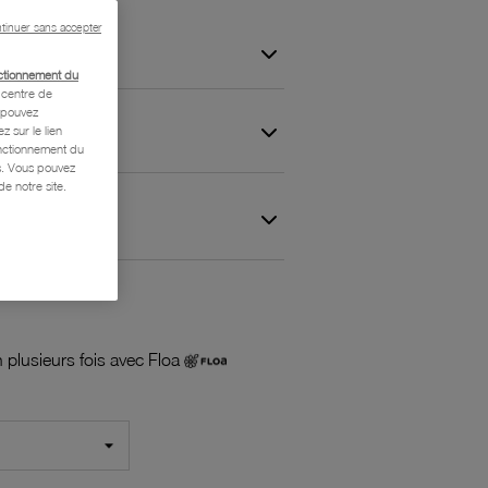
tinuer sans accepter
ctionnement du
centre de
s pouvez
z sur le lien
onctionnement du
is. Vous pouvez
e notre site.
 et Garantie
 plusieurs fois avec Floa