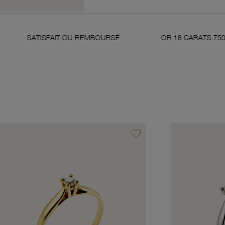
SFAIT OU REMBOURSÉ
OR 18 CARATS 750 MILLIÈMES
favorite_border
avoris
Ajouter à vos favoris