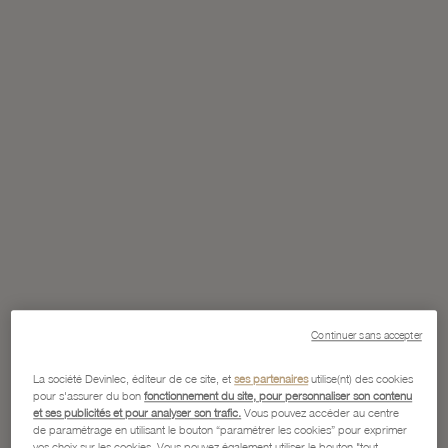
Continuer sans accepter
La société Devinlec, éditeur de ce site, et
ses partenaires
utilise(nt) des cookies
pour s'assurer du bon
fonctionnement du site, pour personnaliser son contenu
et ses publicités et pour analyser son trafic.
Vous pouvez accéder au centre
de paramétrage en utilisant le bouton “paramétrer les cookies” pour exprimer
vos choix sur les cookies. Vous pouvez également utiliser le bouton "tout