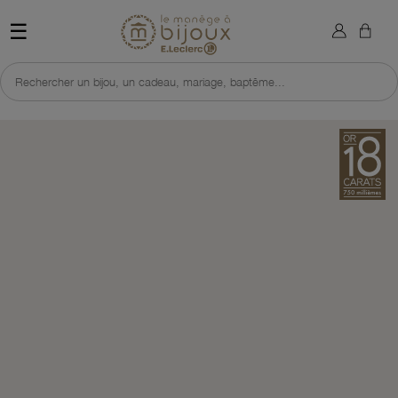
×
Sign in
Retour à l'accueil du site 
☰
You need to be logged in to save products in your wish list.
Rechercher un bijou, un cadeau, mariage, baptême...
Cancel
Sign in