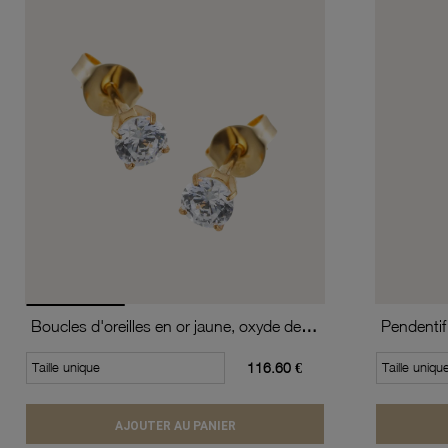
Boucles d'oreilles en or jaune, oxyde de zirconium (moyen modèle).
Pendentif
Taille unique
116.60 €
Taille uniqu
AJOUTER AU PANIER