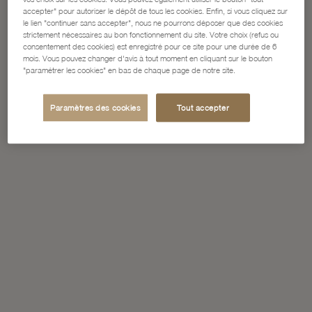
accepter" pour autoriser le dépôt de tous les cookies. Enfin, si vous cliquez sur
le lien "continuer sans accepter", nous ne pourrons déposer que des cookies
strictement nécessaires au bon fonctionnement du site. Votre choix (refus ou
consentement des cookies) est enregistré pour ce site pour une durée de 6
mois. Vous pouvez changer d'avis à tout moment en cliquant sur le bouton
"paramétrer les cookies" en bas de chaque page de notre site.
Paramètres des cookies
Tout accepter