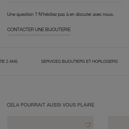
Une question ? N'hésitez pas à en discuter avec nous.
CONTACTER UNE BIJOUTERIE
SERVICES BIJOUTIERS ET HORLOGERS
SA
CELA POURRAIT AUSSI VOUS PLAIRE
favorite_border
Ajouter à vos favoris