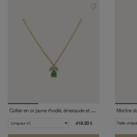
favorite_border
Ajouter à vos favoris
Collier en or jaune rhodié, émeraude et diamants
419.30 €
Taille uniqu