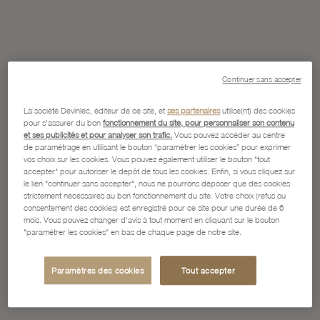
Continuer sans accepter
La société Devinlec, éditeur de ce site, et
ses partenaires
utilise(nt) des cookies
pour s'assurer du bon
fonctionnement du site, pour personnaliser son contenu
et ses publicités et pour analyser son trafic.
Vous pouvez accéder au centre
de paramétrage en utilisant le bouton “paramétrer les cookies” pour exprimer
vos choix sur les cookies. Vous pouvez également utiliser le bouton "tout
accepter" pour autoriser le dépôt de tous les cookies. Enfin, si vous cliquez sur
le lien "continuer sans accepter", nous ne pourrons déposer que des cookies
strictement nécessaires au bon fonctionnement du site. Votre choix (refus ou
consentement des cookies) est enregistré pour ce site pour une durée de 6
mois. Vous pouvez changer d'avis à tout moment en cliquant sur le bouton
"paramétrer les cookies" en bas de chaque page de notre site.
Paramètres des cookies
Tout accepter