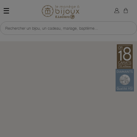
×
Sign in
Retour à l'accueil du site 
☰
You need to be logged in to save products in your wish list.
Rechercher un bijou, un cadeau, mariage, baptême...
Cancel
Sign in