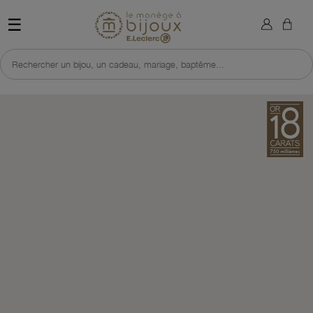
×
Sign in
Retour à l'accueil du site 
☰
You need to be logged in to save products in your wish list.
Rechercher un bijou, un cadeau, mariage, baptême...
Cancel
Sign in