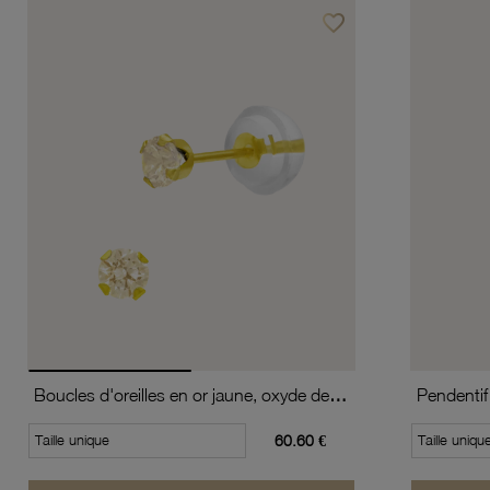
favorite_border
Ajouter à vos favoris
Boucles d'oreilles en or jaune, oxyde de zirconium
Pendentif 
Taille unique
60.60 €
Taille uniqu