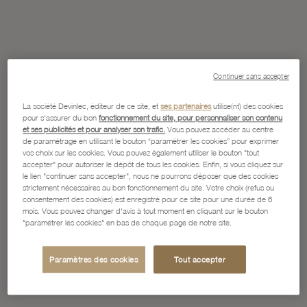
Continuer sans accepter
La société Devinlec, éditeur de ce site, et
ses partenaires
utilise(nt) des cookies
pour s'assurer du bon
fonctionnement du site, pour personnaliser son contenu
et ses publicités et pour analyser son trafic.
Vous pouvez accéder au centre
de paramétrage en utilisant le bouton “paramétrer les cookies” pour exprimer
vos choix sur les cookies. Vous pouvez également utiliser le bouton "tout
accepter" pour autoriser le dépôt de tous les cookies. Enfin, si vous cliquez sur
le lien "continuer sans accepter", nous ne pourrons déposer que des cookies
strictement nécessaires au bon fonctionnement du site. Votre choix (refus ou
consentement des cookies) est enregistré pour ce site pour une durée de 6
mois. Vous pouvez changer d'avis à tout moment en cliquant sur le bouton
"paramétrer les cookies" en bas de chaque page de notre site.
Paramètres des cookies
Tout accepter