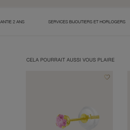
SERVICES BIJOUTIERS ET HORLOGERS
SA
CELA POURRAIT AUSSI VOUS PLAIRE
favorite_border
Ajouter à vos f