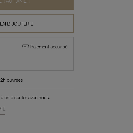
R AU PANIER
 EN BIJOUTERIE
Paiement sécurisé
72h ouvrées
 à en discuter avec nous.
IE