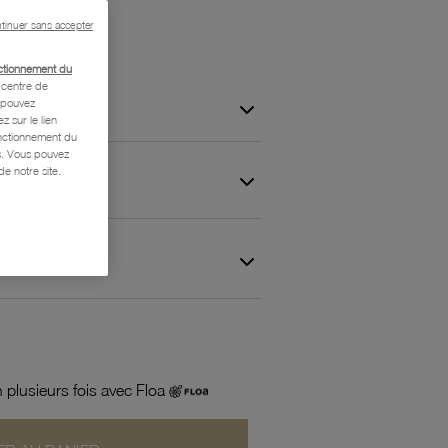
tinuer sans accepter
ctionnement du
centre de
s pouvez
z sur le lien
onctionnement du
is. Vous pouvez
e notre site.
 et Garantie
 plusieurs fois avec Floa