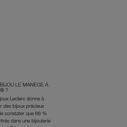
BIJOU LE MANÈGE À
® ?
joux Leclerc donne à
rir des bijoux précieux
s de constater que 66 %
ntrés dans une bijouterie