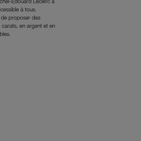
ichel-Édouard Leclerc a
ccessible à tous.
s de proposer des
8 carats, en argent et en
bles.