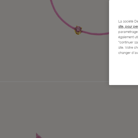
La société De
site, pour pe
paramétrage e
également uti
"continuer s
site. Votre c
changer d'av