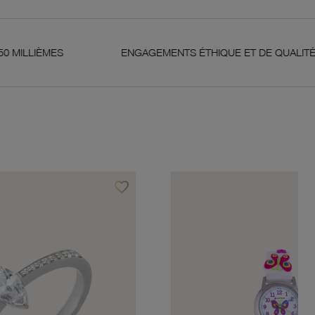
S
ENGAGEMENTS ÉTHIQUE ET DE QUALITÉ
favorite_border
Ajouter à vos favoris