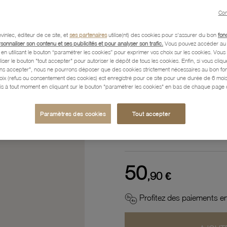
Référence :
32000267
Con
vinlec, éditeur de ce site, et
ses partenaires
utilise(nt) des cookies pour s'assurer du bon
fon
rsonnaliser son contenu et ses publicités et pour analyser son trafic.
Vous pouvez accéder au 
n utilisant le bouton “paramétrer les cookies” pour exprimer vos choix sur les cookies. Vou
Description
liser le bouton "tout accepter" pour autoriser le dépôt de tous les cookies. Enfin, si vous clique
ans accepter", nous ne pourrons déposer que des cookies strictement nécessaires au bon f
hoix (refus ou consentement des cookies) est enregistré pour ce site pour une durée de 6 mo
is à tout moment en cliquant sur le bouton "paramétrer les cookies" en bas de chaque page d
Caractéristiques détaillées
Paramètres des cookies
Tout accepter
Paiement, Livraison, Retours
50
,90 €
Profitez des paiements en