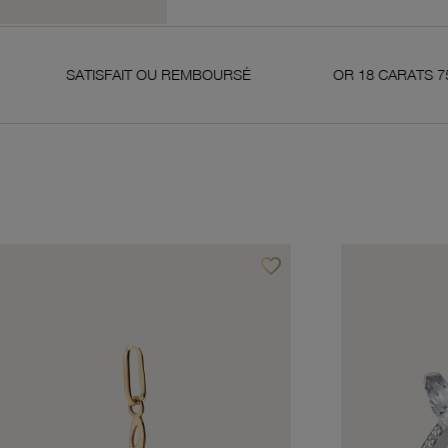
TISFAIT OU REMBOURSÉ
OR 18 CARATS 750 MILLIÈME
favorite_border
avoris
Ajouter à vos favoris