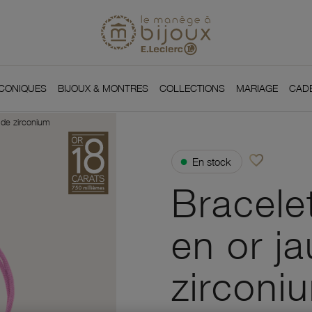
Si
Retour à l'accueil du
You
ICONIQUES
BIJOUX & MONTRES
COLLECTIONS
MARIAGE
CAD
 de zirconium
favorite_border
●
En stock
Ajouter à vos f
Bracele
en or j
zirconi