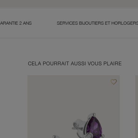
NS
SERVICES BIJOUTIERS ET HORLOGERS
CELA POURRAIT AUSSI VOUS PLAIRE
favorite_border
Ajouter à vos f