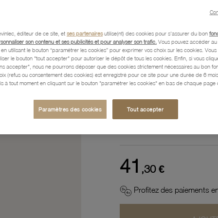
Référence :
52100066
Con
vinlec, éditeur de ce site, et
ses partenaires
utilise(nt) des cookies pour s'assurer du bon
fon
rsonnaliser son contenu et ses publicités et pour analyser son trafic.
Vous pouvez accéder au 
n utilisant le bouton “paramétrer les cookies” pour exprimer vos choix sur les cookies. Vou
Description
liser le bouton "tout accepter" pour autoriser le dépôt de tous les cookies. Enfin, si vous clique
ans accepter", nous ne pourrons déposer que des cookies strictement nécessaires au bon f
hoix (refus ou consentement des cookies) est enregistré pour ce site pour une durée de 6 mo
is à tout moment en cliquant sur le bouton "paramétrer les cookies" en bas de chaque page d
Caractéristiques détaillées
Paramètres des cookies
Tout accepter
Paiement, Livraison, Retours
41
,30 €
Profitez des paiements en