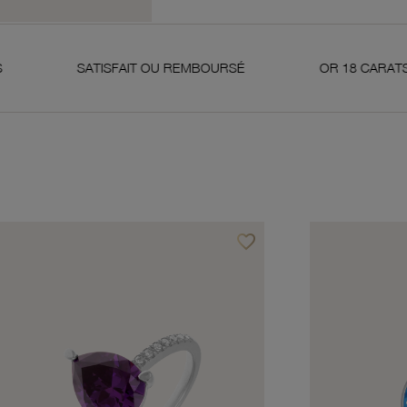
SATISFAIT OU REMBOURSÉ
OR 18 CARATS 750 MILLIÈ
favorite_border
avoris
Ajouter à vos favoris