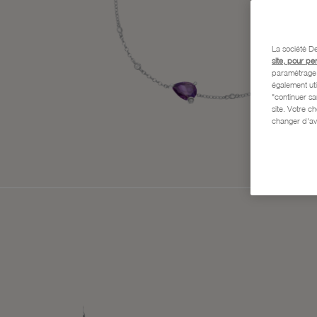
La société De
site, pour pe
paramétrage e
également uti
"continuer s
site. Votre c
changer d'av