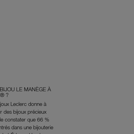
BIJOU LE MANÈGE À
® ?
joux Leclerc donne à
rir des bijoux précieux
s de constater que 66 %
ntrés dans une bijouterie