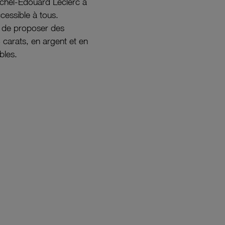
ichel-Édouard Leclerc a
ccessible à tous.
s de proposer des
8 carats, en argent et en
bles.