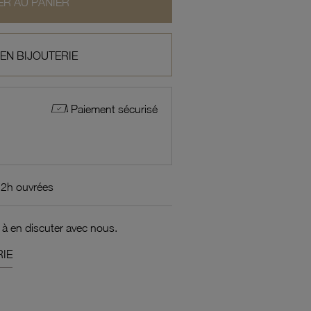
R AU PANIER
 EN BIJOUTERIE
Paiement sécurisé
72h ouvrées
 à en discuter avec nous.
IE