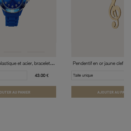
Montre, boîte plastique et acier, bracelet silicone, verre minéral, boys
Pendentif en or jaune clef de 
43.00 €
Taille unique
OUTER AU PANIER
AJOUTER AU PANIE