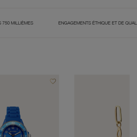
MES
ENGAGEMENTS ÉTHIQUE ET DE QUALITÉ
favorite_border
Ajouter à vos favoris