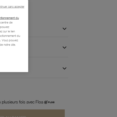
tinuer sans accepter
ctionnement du
centre de
s pouvez
z sur le lien
onctionnement du
is. Vous pouvez
e notre site.
 et Garantie
 plusieurs fois avec Floa