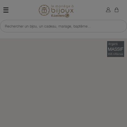
×
Sign in
Retour à l'accueil du site 
☰
You need to be logged in to save products in your wish list.
Rechercher un bijou, un cadeau, mariage, baptême...
Cancel
Sign in