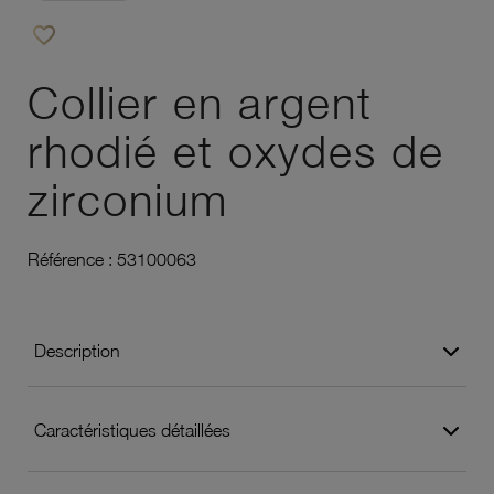
favorite_border
Ajouter à vos favoris
Collier en argent
rhodié et oxydes de
zirconium
Référence :
53100063
Description
Caractéristiques détaillées