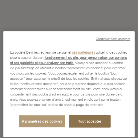
Continuer sans accepter
La société Devinlec, éditeur de ce site, et
ses partenaires
utilise(nt) des cookies
pour s'assurer du bon
fonctionnement du site, pour personnaliser son contenu
et ses publicités et pour analyser son trafic.
Vous pouvez accéder au centre
de paramétrage en utilisant le bouton “paramétrer les cookies” pour exprimer
vos choix sur les cookies. Vous pouvez également utiliser le bouton "tout
accepter" pour autoriser le dépôt de tous les cookies. Enfin, si vous cliquez sur
le lien "continuer sans accepter", nous ne pourrons déposer que des cookies
strictement nécessaires au bon fonctionnement du site. Votre choix (refus ou
consentement des cookies) est enregistré pour ce site pour une durée de 6
mois. Vous pouvez changer d'avis à tout moment en cliquant sur le bouton
"paramétrer les cookies" en bas de chaque page de notre site.
Paramètres des cookies
Tout accepter