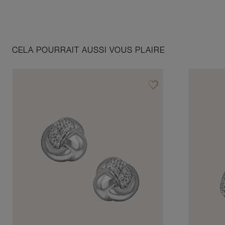
CELA POURRAIT AUSSI VOUS PLAIRE
favorite_border
Ajouter à vos favoris