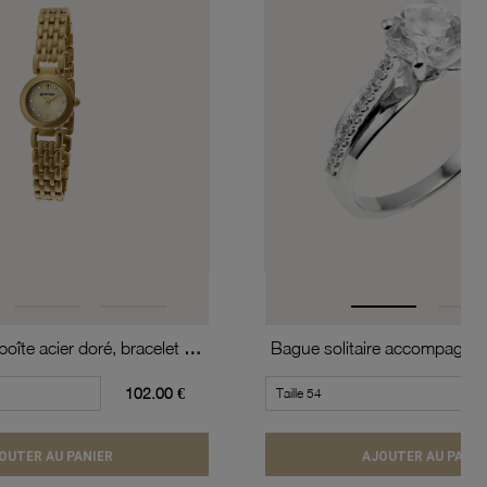
Montre dame, boîte acier doré, bracelet acier doré et verre minéral
102.00 €
OUTER AU PANIER
AJOUTER AU PANIE