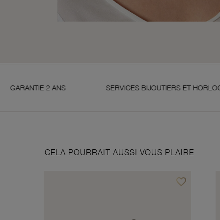
 2 ANS
SERVICES BIJOUTIERS ET HORLOGERS
CELA POURRAIT AUSSI VOUS PLAIRE
favorite_border
Ajouter à vos f