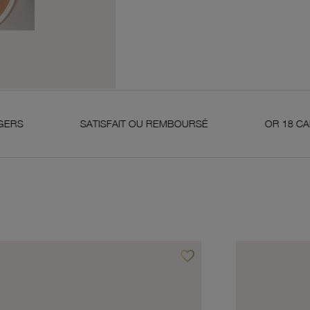
SATISFAIT OU REMBOURSÉ
OR 18 CARATS 750 MI
favorite_border
avoris
Ajouter à vos favoris