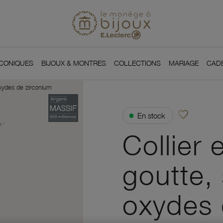
Si
Retour à l'accueil du
You
ICONIQUES
BIJOUX & MONTRES
COLLECTIONS
MARIAGE
CAD
oxydes de zirconium
favorite_border
●
En stock
Ajouter à vos f
Collier 
goutte, 
oxydes 