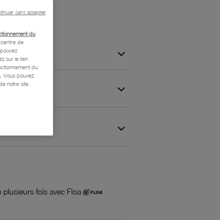
tinuer sans accepter
ctionnement du
centre de
s pouvez
z sur le lien
onctionnement du
is. Vous pouvez
e notre site.
 et Garantie
 plusieurs fois avec Floa