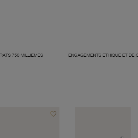
LLIÈMES
ENGAGEMENTS ÉTHIQUE ET DE QUALITÉ
favorite_border
Ajouter à vos favoris