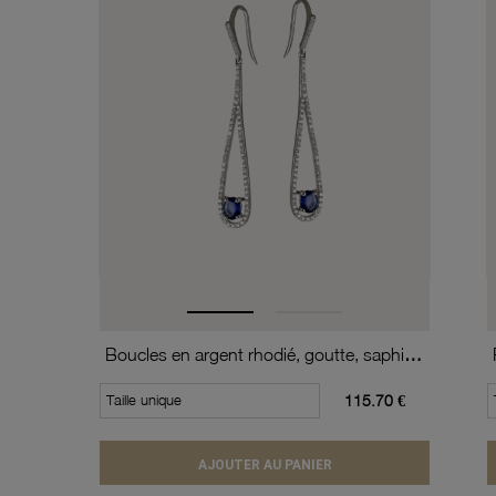
Boucles en argent rhodié, goutte, saphir et oxydes de zirconium
Taille unique
115.70 €
AJOUTER AU PANIER