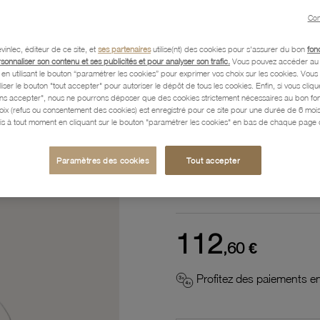
Référence :
53100017
Con
vinlec, éditeur de ce site, et
ses partenaires
utilise(nt) des cookies pour s'assurer du bon
fon
rsonnaliser son contenu et ses publicités et pour analyser son trafic.
Vous pouvez accéder au 
n utilisant le bouton “paramétrer les cookies” pour exprimer vos choix sur les cookies. Vou
Description
liser le bouton "tout accepter" pour autoriser le dépôt de tous les cookies. Enfin, si vous clique
ans accepter", nous ne pourrons déposer que des cookies strictement nécessaires au bon f
hoix (refus ou consentement des cookies) est enregistré pour ce site pour une durée de 6 mo
is à tout moment en cliquant sur le bouton "paramétrer les cookies" en bas de chaque page d
Caractéristiques détaillées
Paramètres des cookies
Tout accepter
Paiement, Livraison, Retours
112
,60 €
Profitez des paiements en