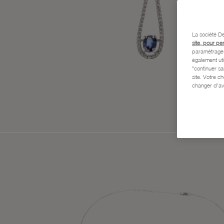
La société De
site, pour pe
paramétrage e
également uti
"continuer s
site. Votre c
changer d'av