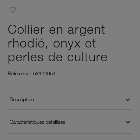
favorite_border
Ajouter à vos favoris
Collier en argent
rhodié, onyx et
perles de culture
Référence :
53100054
Description
Caractéristiques détaillées