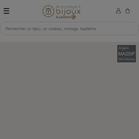
×
Sign in
Retour à l'accueil du site 
☰
You need to be logged in to save products in your wish list.
Rechercher un bijou, un cadeau, mariage, baptême...
Cancel
Sign in