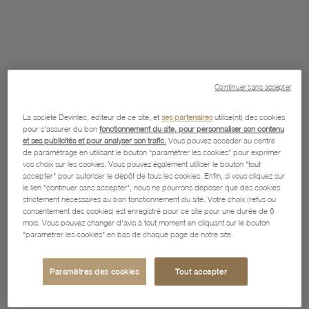
Continuer sans accepter
La société Devinlec, éditeur de ce site, et
ses partenaires
utilise(nt) des cookies
pour s'assurer du bon
fonctionnement du site, pour personnaliser son contenu
et ses publicités et pour analyser son trafic.
Vous pouvez accéder au centre
de paramétrage en utilisant le bouton “paramétrer les cookies” pour exprimer
vos choix sur les cookies. Vous pouvez également utiliser le bouton "tout
accepter" pour autoriser le dépôt de tous les cookies. Enfin, si vous cliquez sur
le lien "continuer sans accepter", nous ne pourrons déposer que des cookies
strictement nécessaires au bon fonctionnement du site. Votre choix (refus ou
consentement des cookies) est enregistré pour ce site pour une durée de 6
mois. Vous pouvez changer d'avis à tout moment en cliquant sur le bouton
"paramétrer les cookies" en bas de chaque page de notre site.
Paramètres des cookies
Tout accepter