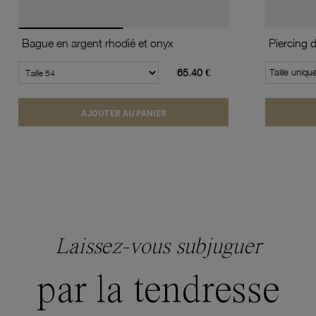
Bague en argent rhodié et onyx
Piercing 
65.40 €
Taille uniqu
AJOUTER AU PANIER
Laissez-vous subjuguer
par la tendresse