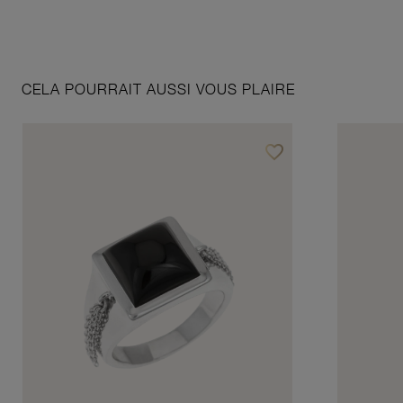
CELA POURRAIT AUSSI VOUS PLAIRE
favorite_border
Ajouter à vos favoris