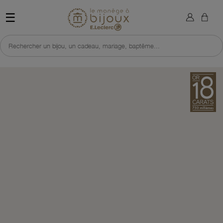
×
Sign in
Retour à l'accueil du site 
☰
You need to be logged in to save products in your wish list.
Rechercher un bijou, un cadeau, mariage, baptême...
Cancel
Sign in