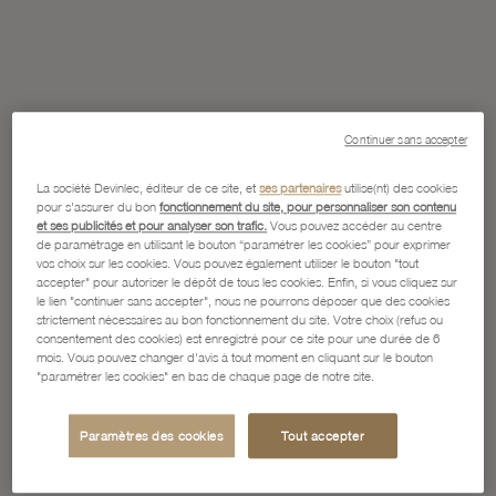
Continuer sans accepter
La société Devinlec, éditeur de ce site, et
ses partenaires
utilise(nt) des cookies
pour s'assurer du bon
fonctionnement du site, pour personnaliser son contenu
et ses publicités et pour analyser son trafic.
Vous pouvez accéder au centre
de paramétrage en utilisant le bouton “paramétrer les cookies” pour exprimer
vos choix sur les cookies. Vous pouvez également utiliser le bouton "tout
accepter" pour autoriser le dépôt de tous les cookies. Enfin, si vous cliquez sur
le lien "continuer sans accepter", nous ne pourrons déposer que des cookies
strictement nécessaires au bon fonctionnement du site. Votre choix (refus ou
consentement des cookies) est enregistré pour ce site pour une durée de 6
mois. Vous pouvez changer d'avis à tout moment en cliquant sur le bouton
"paramétrer les cookies" en bas de chaque page de notre site.
Paramètres des cookies
Tout accepter