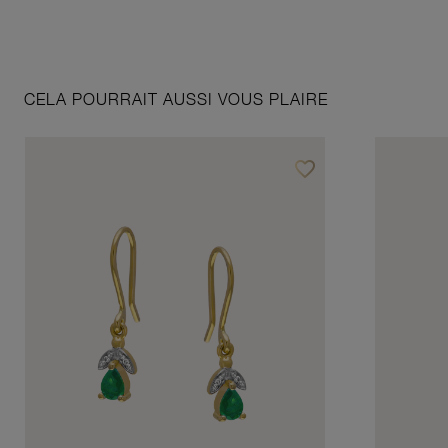
CELA POURRAIT AUSSI VOUS PLAIRE
favorite_border
Ajouter à vos favoris