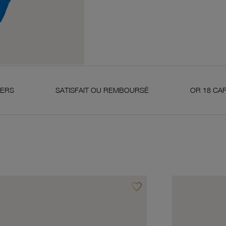
SATISFAIT OU REMBOURSÉ
OR 18 CARATS 750 MIL
favorite_border
avoris
Ajouter à vos favoris