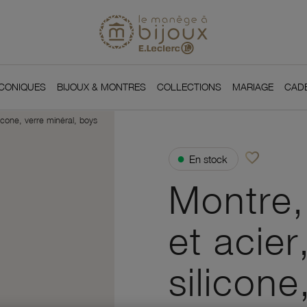
Si
Retour à l'accueil du
You
ICONIQUES
BIJOUX & MONTRES
COLLECTIONS
MARIAGE
CAD
licone, verre minéral, boys
favorite_border
●
En stock
Ajouter à vos f
Montre,
et acier
silicone