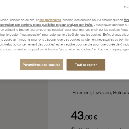
boys
Con
vinlec, éditeur de ce site, et
ses partenaires
utilise(nt) des cookies pour s'assurer du bon
fon
Référence :
15200010
rsonnaliser son contenu et ses publicités et pour analyser son trafic.
Vous pouvez accéder au 
n utilisant le bouton “paramétrer les cookies” pour exprimer vos choix sur les cookies. Vou
liser le bouton "tout accepter" pour autoriser le dépôt de tous les cookies. Enfin, si vous clique
ans accepter", nous ne pourrons déposer que des cookies strictement nécessaires au bon f
hoix (refus ou consentement des cookies) est enregistré pour ce site pour une durée de 6 mo
Description
is à tout moment en cliquant sur le bouton "paramétrer les cookies" en bas de chaque page d
Paramètres des cookies
Tout accepter
Caractéristiques détaillées
Paiement, Livraison, Retours
43
,00 €