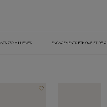
LIÈMES
ENGAGEMENTS ÉTHIQUE ET DE QUALITÉ
favorite_border
Ajouter à vos favoris