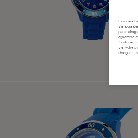
La société De
site, pour pe
paramétrage e
également uti
"continuer s
site. Votre c
changer d'av