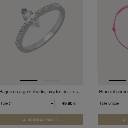
Bague en argent rhodié, oxydes de zirconium
49.90 €
Taille unique
AJOUTER AU PANIER
AJ