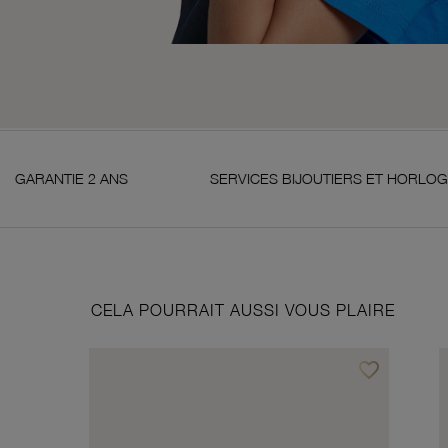
2 ANS
SERVICES BIJOUTIERS ET HORLOGERS
CELA POURRAIT AUSSI VOUS PLAIRE
favorite_border
Ajouter à vos f