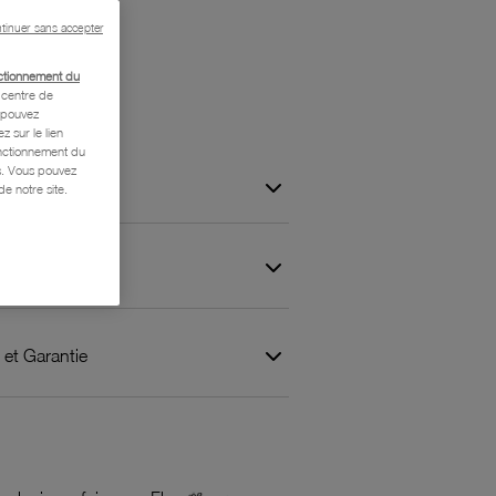
tinuer sans accepter
ctionnement du
centre de
s pouvez
z sur le lien
onctionnement du
is. Vous pouvez
e notre site.
 et Garantie