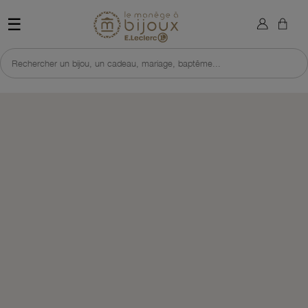
×
Sign in
Retour à l'accueil du site 
☰
You need to be logged in to save products in your wish list.
Rechercher un bijou, un cadeau, mariage, baptême...
Cancel
Sign in