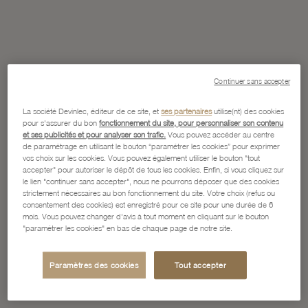
Continuer sans accepter
La société Devinlec, éditeur de ce site, et
ses partenaires
utilise(nt) des cookies
pour s'assurer du bon
fonctionnement du site, pour personnaliser son contenu
et ses publicités et pour analyser son trafic.
Vous pouvez accéder au centre
de paramétrage en utilisant le bouton “paramétrer les cookies” pour exprimer
vos choix sur les cookies. Vous pouvez également utiliser le bouton "tout
accepter" pour autoriser le dépôt de tous les cookies. Enfin, si vous cliquez sur
le lien "continuer sans accepter", nous ne pourrons déposer que des cookies
strictement nécessaires au bon fonctionnement du site. Votre choix (refus ou
consentement des cookies) est enregistré pour ce site pour une durée de 6
mois. Vous pouvez changer d'avis à tout moment en cliquant sur le bouton
"paramétrer les cookies" en bas de chaque page de notre site.
Paramètres des cookies
Tout accepter