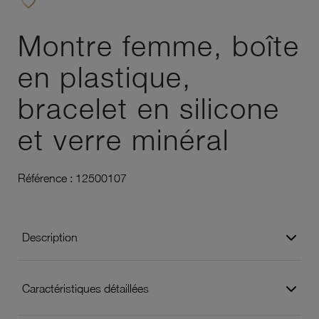
favorite_border
Ajouter à vos favoris
Montre femme, boîte
en plastique,
bracelet en silicone
et verre minéral
Référence :
12500107
Description
Caractéristiques détaillées