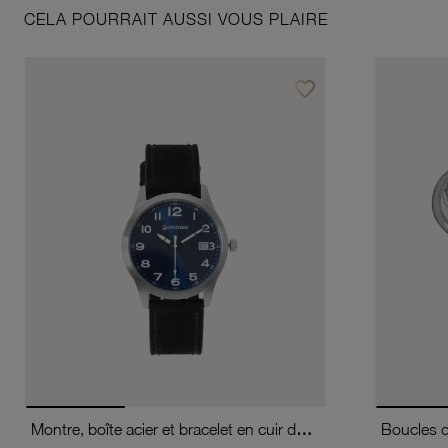
CELA POURRAIT AUSSI VOUS PLAIRE
favorite_border
Ajouter à vos favoris
Montre, boîte acier et bracelet en cuir de vache, verre minéral, boys