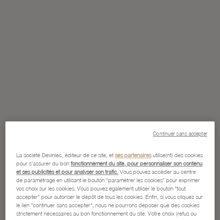
Continuer sans accepter
La société Devinlec, éditeur de ce site, et
ses partenaires
utilise(nt) des cookies
pour s'assurer du bon
fonctionnement du site, pour personnaliser son contenu
et ses publicités et pour analyser son trafic.
Vous pouvez accéder au centre
de paramétrage en utilisant le bouton “paramétrer les cookies” pour exprimer
vos choix sur les cookies. Vous pouvez également utiliser le bouton "tout
accepter" pour autoriser le dépôt de tous les cookies. Enfin, si vous cliquez sur
le lien "continuer sans accepter", nous ne pourrons déposer que des cookies
strictement nécessaires au bon fonctionnement du site. Votre choix (refus ou