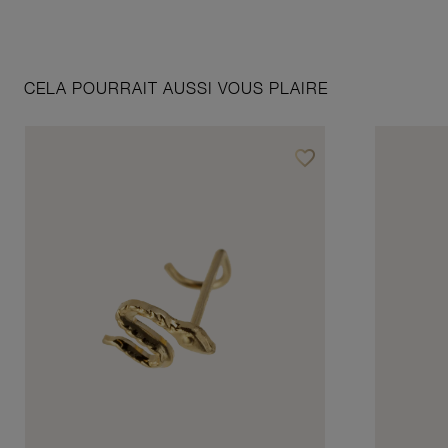
CELA POURRAIT AUSSI VOUS PLAIRE
favorite_border
Ajouter à vos favoris