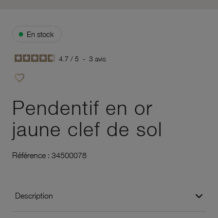
●
En stock
4.7
/
5
-
3
avis
favorite_border
Ajouter à vos favoris
Pendentif en or
jaune clef de sol
Référence :
34500078
Description