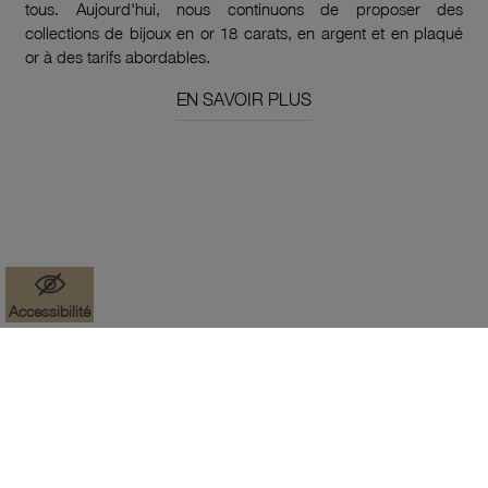
tous. Aujourd'hui, nous continuons de proposer des
collections de bijoux en or 18 carats, en argent et en plaqué
or à des tarifs abordables.
EN SAVOIR PLUS
Accessibilité