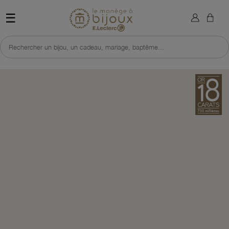
×
Sign in
Retour à l'accueil du site 
☰
You need to be logged in to save products in your wish list.
Rechercher un bijou, un cadeau, mariage, baptême...
Cancel
Sign in