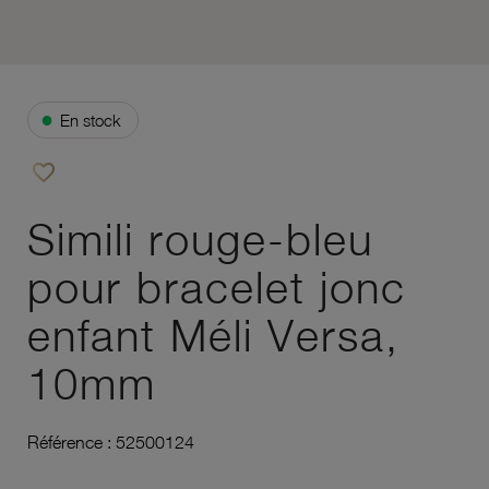
●
En stock
favorite_border
Ajouter à vos favoris
Simili rouge-bleu
pour bracelet jonc
enfant Méli Versa,
10mm
Référence :
52500124