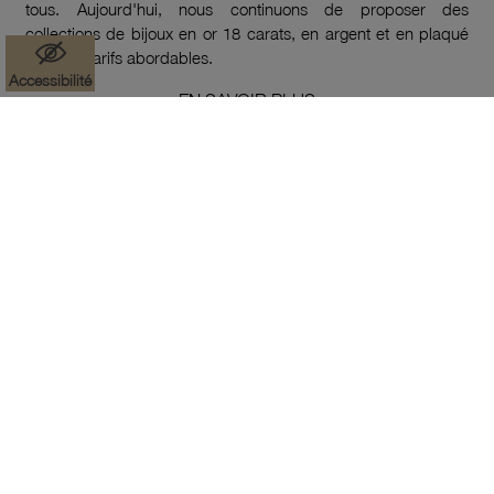
tous. Aujourd'hui, nous continuons de proposer des
collections de bijoux en or 18 carats, en argent et en plaqué
or à des tarifs abordables.
Accessibilité
EN SAVOIR PLUS