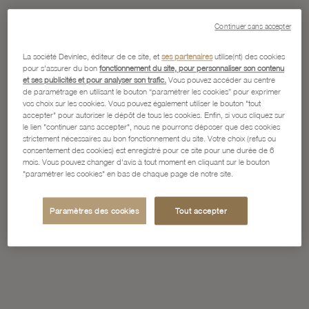
Continuer sans accepter
La société Devinlec, éditeur de ce site, et
ses partenaires
utilise(nt) des cookies
pour s'assurer du bon
fonctionnement du site, pour personnaliser son contenu
et ses publicités et pour analyser son trafic.
Vous pouvez accéder au centre
de paramétrage en utilisant le bouton “paramétrer les cookies” pour exprimer
vos choix sur les cookies. Vous pouvez également utiliser le bouton "tout
accepter" pour autoriser le dépôt de tous les cookies. Enfin, si vous cliquez sur
le lien "continuer sans accepter", nous ne pourrons déposer que des cookies
strictement nécessaires au bon fonctionnement du site. Votre choix (refus ou
consentement des cookies) est enregistré pour ce site pour une durée de 6
mois. Vous pouvez changer d'avis à tout moment en cliquant sur le bouton
"paramétrer les cookies" en bas de chaque page de notre site.
Paramètres des cookies
Tout accepter