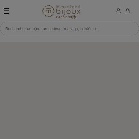
×
Sign in
Retour à l'accueil du site 
☰
You need to be logged in to save products in your wish list.
Rechercher un bijou, un cadeau, mariage, baptême...
Cancel
Sign in