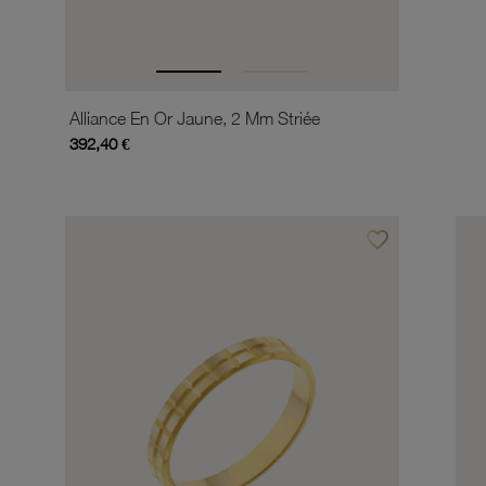
Alliance En Or Jaune, 2 Mm Striée
392,40 €
favorite_border
Ajouter à vos favor