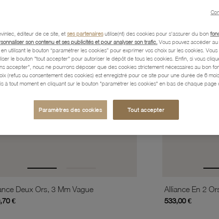
favorite_border
is
Ajouter à vos favoris
Con
vinlec, éditeur de ce site, et
ses partenaires
utilise(nt) des cookies pour s'assurer du bon
fon
rsonnaliser son contenu et ses publicités et pour analyser son trafic.
Vous pouvez accéder au 
n utilisant le bouton “paramétrer les cookies” pour exprimer vos choix sur les cookies. Vou
liser le bouton "tout accepter" pour autoriser le dépôt de tous les cookies. Enfin, si vous clique
ans accepter", nous ne pourrons déposer que des cookies strictement nécessaires au bon f
hoix (refus ou consentement des cookies) est enregistré pour ce site pour une durée de 6 mo
is à tout moment en cliquant sur le bouton "paramétrer les cookies" en bas de chaque page d
Paramètres des cookies
Tout accepter
iance Deux Ors, 3 Mm Vague
Alliance En 2 O
,70 €
533,00 €