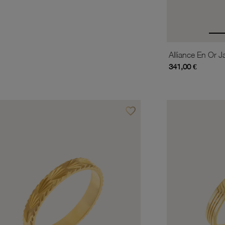
Alliance En Or 
341,00 €
favorite_border
is
Ajouter à vos favoris