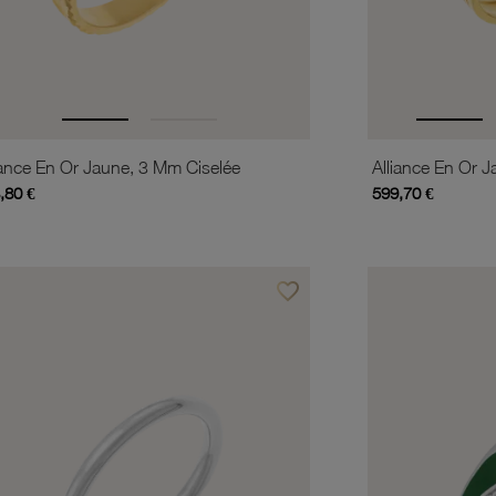
iance En Or Jaune, 3 Mm Ciselée
Alliance En Or 
,80 €
599,70 €
favorite_border
is
Ajouter à vos favoris