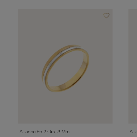
favorite_border
Ajouter à vos favor
Alliance En 2 Ors, 3 Mm