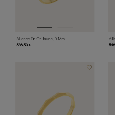
Alliance En Or Jaune, 3 Mm
All
536,50 €
548
favorite_border
Ajouter à vos favor