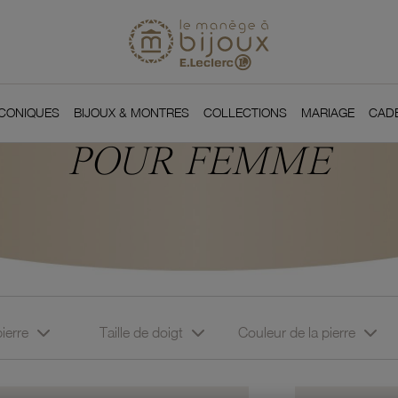
Si
Retour à l'accueil du
You
ICONIQUES
BIJOUX & MONTRES
COLLECTIONS
MARIAGE
CAD
POUR FEMME
pierre
Taille de doigt
Couleur de la pierre