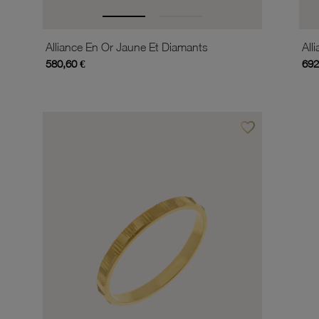
Alliance En Or Jaune Et Diamants
580,60 €
692
favorite_border
Ajouter à vos favor