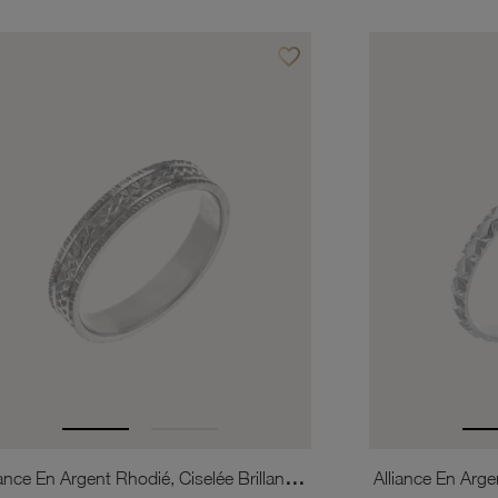
favorite_border
is
Ajouter à vos favoris
Alliance En Argent Rhodié, Ciselée Brillante, 4mm