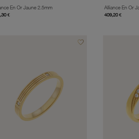
iance En Or Jaune 2.5mm
Alliance En Or 
,30 €
409,20 €
favorite_border
is
Ajouter à vos favoris