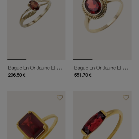
Bague En Or Jaune Et Grenat
Bague En Or Jaune Et Grenat
296,50 €
551,70 €
favorite_border
favorite_border
Ajouter à vos favoris
Ajouter 