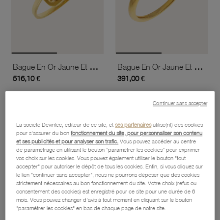
Bague En Or Jaune Et Grenat
Bague En Or Jaune Et Grenat Briolette
516,10 €
391,00 €
Continuer sans accepter
favorite_border
favorite_border
Ajouter à vos favoris
Ajouter 
La société Devinlec, éditeur de ce site, et
ses partenaires
utilise(nt) des cookies
pour s'assurer du bon
fonctionnement du site, pour personnaliser son contenu
et ses publicités et pour analyser son trafic.
Vous pouvez accéder au centre
de paramétrage en utilisant le bouton “paramétrer les cookies” pour exprimer
vos choix sur les cookies. Vous pouvez également utiliser le bouton "tout
accepter" pour autoriser le dépôt de tous les cookies. Enfin, si vous cliquez sur
le lien "continuer sans accepter", nous ne pourrons déposer que des cookies
strictement nécessaires au bon fonctionnement du site. Votre choix (refus ou
consentement des cookies) est enregistré pour ce site pour une durée de 6
mois. Vous pouvez changer d'avis à tout moment en cliquant sur le bouton
"paramétrer les cookies" en bas de chaque page de notre site.