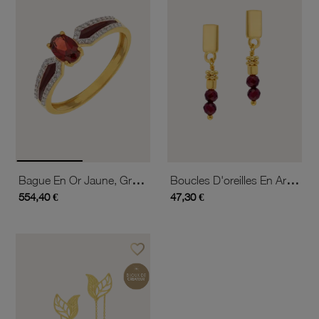
Bague En Or Jaune, Grenat, Oxydes De Zirconium Et Laque
Boucles D'oreilles En Argent Doré Et Grenats
554,40 €
47,30 €
favorite_border
Ajouter à vos favoris