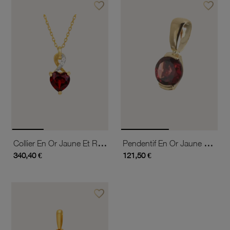
favorite_border
favorite_border
Ajouter à vos favoris
Ajouter 
Collier En Or Jaune Et Rhodié, Grenat Et Diamants
Pendentif En Or Jaune Et Grenat
340,40 €
121,50 €
favorite_border
Ajouter à vos favoris