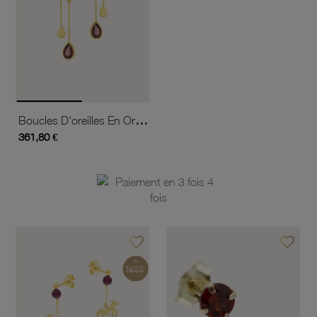
Boucles D'oreilles En Or Jaune Et Grenat
361,80 €
favorite_border
favorite_border
Ajouter à vos favoris
Ajouter 