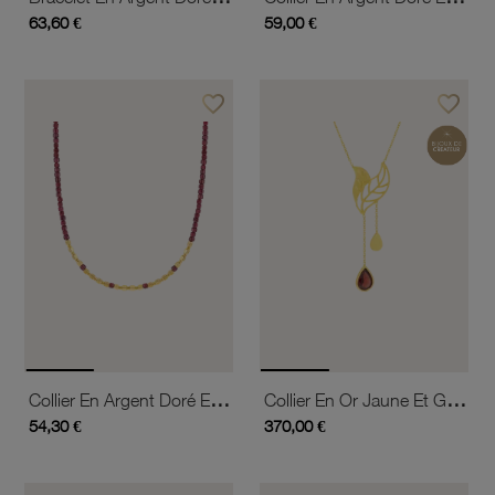
63,60 €
59,00 €
favorite_border
favorite_border
Ajouter à vos favoris
Ajouter 
Collier En Argent Doré Et Grenats
Collier En Or Jaune Et Grenat
54,30 €
370,00 €