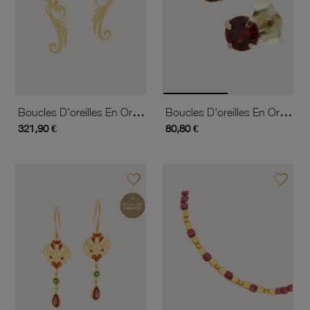
Boucles D'oreilles En Or Jaune Et Grenat, Phénix
Boucles D'oreilles En Or Jaune, Grenat
321,90 €
80,80 €
favorite_border
favorite_border
Ajouter à vos favoris
Ajouter 