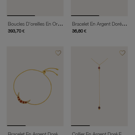
Boucles D'oreilles En Or Jaune,grenat, Oxyde De Zirconium Et Laque
Bracelet En Argent Doré Et Grenats
393,70 €
36,80 €
favorite_border
favorite_border
Ajouter à vos favoris
Ajouter 
Bracelet En Argent Doré, Grenats Et Oxydes De Zirconium
Collier En Argent Doré Et Grenats