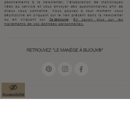
abonnements à la newsletter, l'élaboration de statistiques
liées au service et vous envoyer des questionnaires afin de
mieux vous connaître. Vous pouvez à tout moment vous
désinscrire en cliquant sur le lien présent dans la newsletter
ou en cliquant sur
Se désinscrire
.
En savoir plus sur les
traitements de vos données personnelles.
RETROUVEZ "LE MANÈGE À BIJOUX®"
Accessibilité