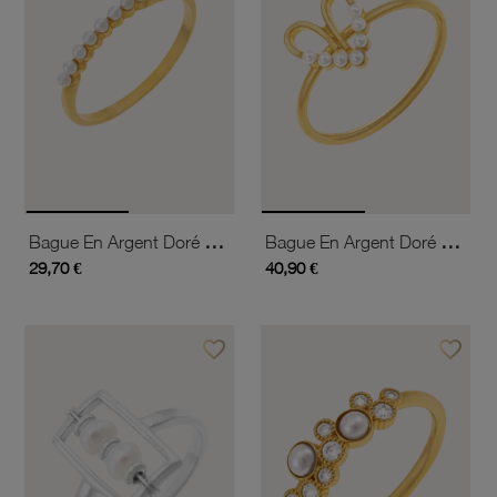
Bague En Argent Doré Et Perles D'imitation
Bague En Argent Doré Et Perles D'imitation, Coeur
29,70 €
40,90 €
favorite_border
favorite_border
Ajouter à vos favoris
Ajouter 