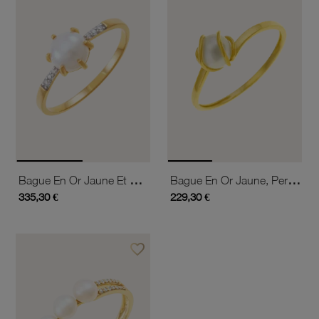
Bague En Or Jaune Et Rhodié, Perle De Culture Et Oxydes De Zirconium
Bague En Or Jaune, Perle De Culture
335,30 €
229,30 €
favorite_border
Ajouter à vos favoris