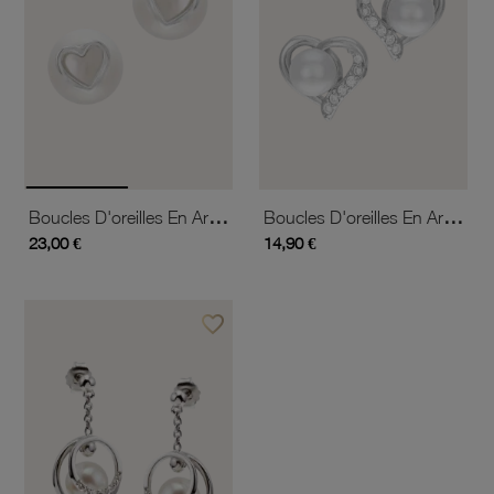
Boucles D'oreilles En Argent Rhodié Et Perle De Culture, Coeur
Boucles D'oreilles En Argent Rhodié, Oxydes De Zirconium Et Perle D'imitation, Coeur
23,00 €
14,90 €
favorite_border
Ajouter à vos favoris