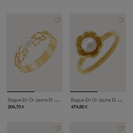
favorite_border
favorite_border
Ajouter à vos favoris
Ajouter 
Bague En Or Jaune Et Perle De Culture, Ajourée
Bague En Or Jaune Et Perle De Culture, Fleur
204,70 €
474,50 €
favorite_border
favorite_border
Ajouter à vos favoris
Ajouter 