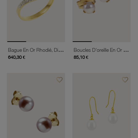
Bague En Or Rhodié, Diamant Et Perle De Culture De Tahiti
Boucles D'oreille En Or Jaune, Perle De Culture
640,30 €
85,10 €
favorite_border
favorite_border
Ajouter à vos favoris
Ajouter 