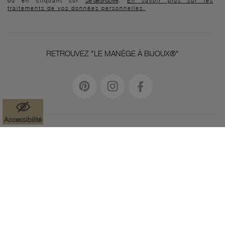
ou en cliquant sur
Se désinscrire
.
En savoir plus sur les
traitements de vos données personnelles.
RETROUVEZ "LE MANÈGE À BIJOUX®"
Accessibilité
Mentions légales
Données à caractère personnel