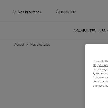
Nos bijouteries
Rechercher
NOUVEAUTÉS
LES 
Accueil
Nos bijouteries
La société De
site, pour pe
paramétrage e
également uti
"continuer s
site. Votre c
changer d'av