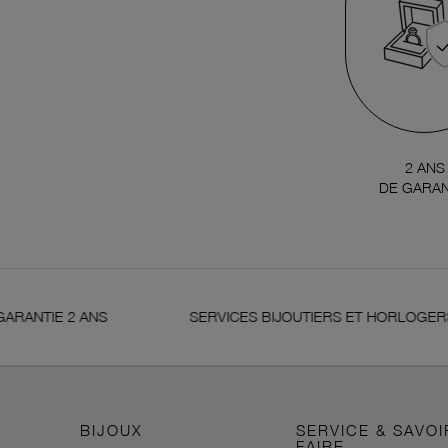
2 ANS
DE GARAN
NTIE 2 ANS
SERVICES BIJOUTIERS ET HORLOGERS
BIJOUX
SERVICE & SAVOI
FAIRE