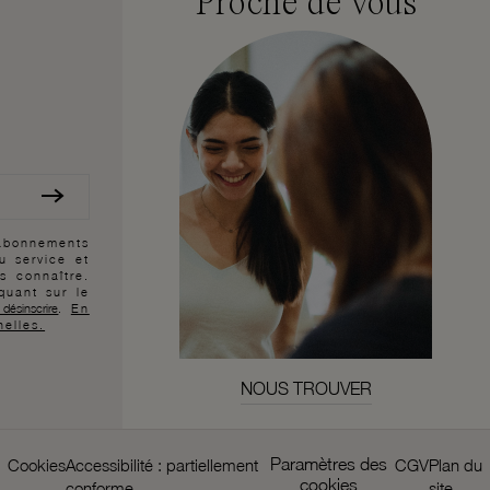
Proche de vous
 abonnements
au service et
s connaître.
quant sur le
 désinscrire
.
En
nelles.
NOUS TROUVER
Paramètres des
Cookies
Accessibilité : partiellement
CGV
Plan du
cookies
conforme
site