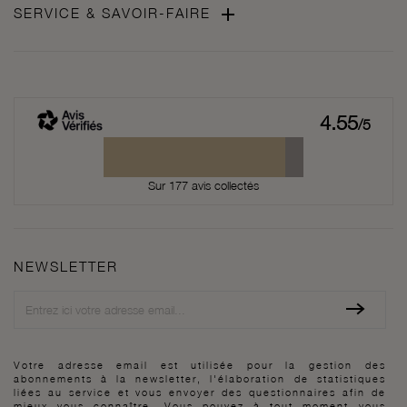

SERVICE & SAVOIR-FAIRE
4.55
/5
Sur 177 avis collectés
NEWSLETTER
Newsletter
Votre adresse email est utilisée pour la gestion des
abonnements à la newsletter, l'élaboration de statistiques
liées au service et vous envoyer des questionnaires afin de
mieux vous connaître. Vous pouvez à tout moment vous