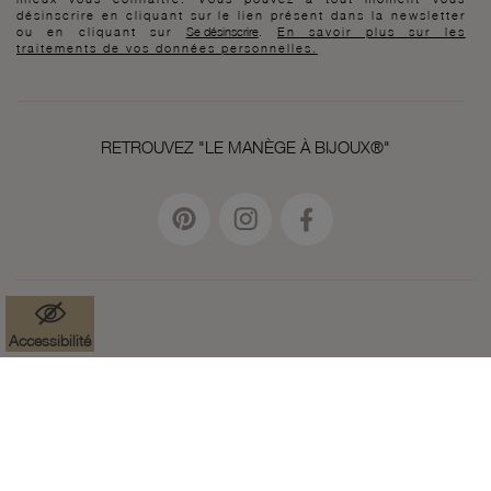
désinscrire en cliquant sur le lien présent dans la newsletter
ou en cliquant sur
Se désinscrire
.
En savoir plus sur les
traitements de vos données personnelles.
RETROUVEZ "LE MANÈGE À BIJOUX®"
Accessibilité
Mentions légales