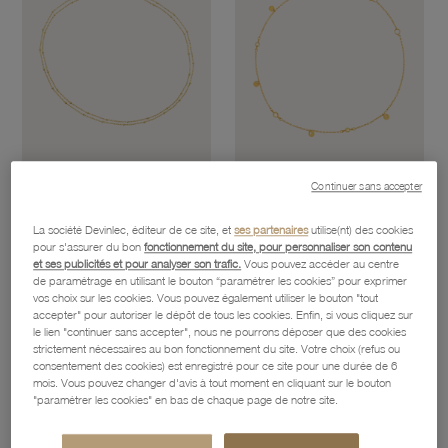
Continuer sans accepter
Chaîne De Cheville Double En Or Jaune
Chaîne De Cheville En Or Jaune Et Oxydes De Zirconium
La société Devinlec, éditeur de ce site, et
ses partenaires
utilise(nt) des cookies
360,40 €
244,50 €
pour s'assurer du bon
fonctionnement du site, pour personnaliser son contenu
et ses publicités et pour analyser son trafic.
Vous pouvez accéder au centre
de paramétrage en utilisant le bouton “paramétrer les cookies” pour exprimer
vos choix sur les cookies. Vous pouvez également utiliser le bouton "tout
favorite_border
favorite_border
accepter" pour autoriser le dépôt de tous les cookies. Enfin, si vous cliquez sur
Ajouter à vos favoris
Ajouter 
le lien "continuer sans accepter", nous ne pourrons déposer que des cookies
strictement nécessaires au bon fonctionnement du site. Votre choix (refus ou
consentement des cookies) est enregistré pour ce site pour une durée de 6
mois. Vous pouvez changer d'avis à tout moment en cliquant sur le bouton
"paramétrer les cookies" en bas de chaque page de notre site.