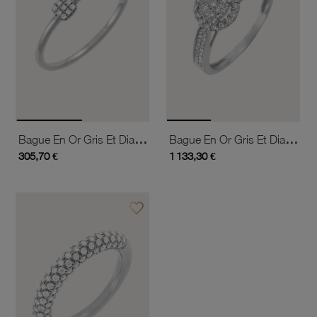
Bague En Or Gris Et Diamants
Bague En Or Gris Et Diamants
305,70 €
1 133,30 €
favorite_border
Ajouter à vos favoris