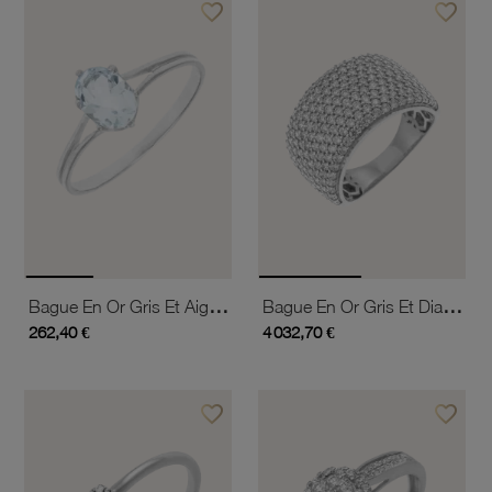
favorite_border
favorite_border
Ajouter à vos favoris
Ajouter 
Bague En Or Gris Et Aigue Marine
Bague En Or Gris Et Diamants
262,40 €
4 032,70 €
favorite_border
favorite_border
Ajouter à vos favoris
Ajouter 