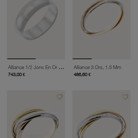
Alliance 1/2 Jonc En Or Gris,6 Mm
Alliance 3 Ors, 1.5 Mm
743,00 €
486,60 €
favorite_border
favorite_border
Ajouter à vos favoris
Ajouter 