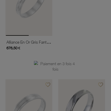
Alliance En Or Gris Fantaisie, Largeur 4 Mm
676,50 €
favorite_border
favorite_border
Ajouter à vos favoris
Ajouter 