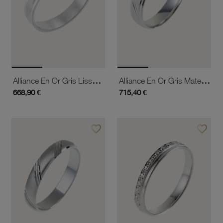
Alliance En Or Gris Lisse Et Satiné 4mm
Alliance En Or Gris Mate Et Lisse, Largeur 4,5 Mm
668,90 €
715,40 €
favorite_border
favorite_border
Ajouter à vos favoris
Ajouter 