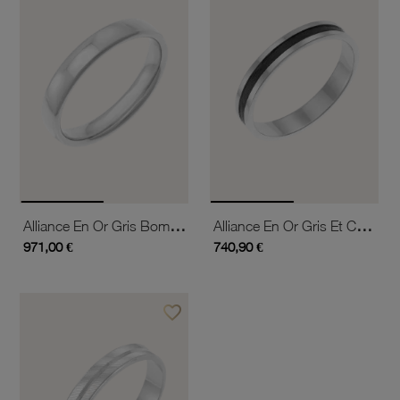
Alliance En Or Gris Bombée Confort, 3,5 Mm
Alliance En Or Gris Et Carbone, 4 Mm
971,00 €
740,90 €
favorite_border
Ajouter à vos favoris