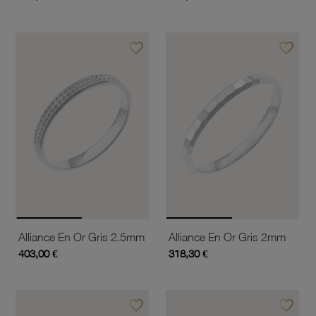
favorite_border
favorite_border
Ajouter à vos favoris
Ajouter 
Alliance En Or Gris 2.5mm
Alliance En Or Gris 2mm
403,00 €
318,30 €
favorite_border
favorite_border
Ajouter à vos favoris
Ajouter 