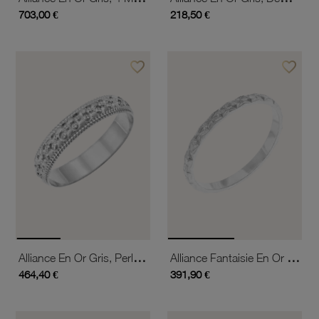
703,00 €
218,50 €
favorite_border
favorite_border
Ajouter à vos favoris
Ajouter 
Alliance En Or Gris, Perlée 4 Mm
Alliance Fantaisie En Or Gris, 2mm
464,40 €
391,90 €