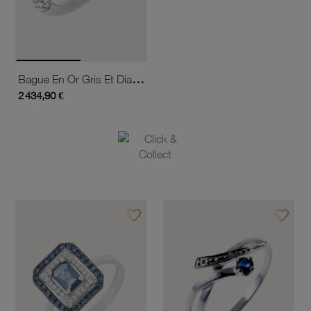
Bague En Or Gris Et Diamants
2 434,90 €
favorite_border
favorite_border
Ajouter à vos favoris
Ajouter 