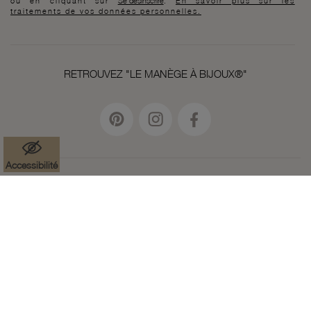
ou en cliquant sur
Se désinscrire
.
En savoir plus sur les
traitements de vos données personnelles.
RETROUVEZ "LE MANÈGE À BIJOUX®"
Accessibilité
Mentions légales
Données à caractère personnel