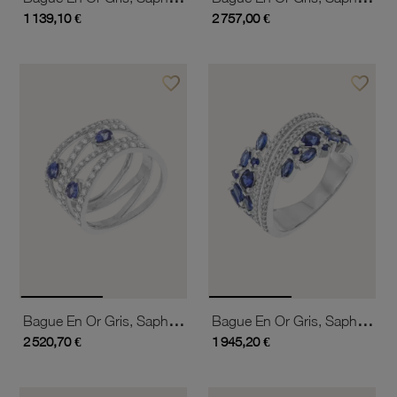
1 139,10 €
2 757,00 €
favorite_border
favorite_border
Ajouter à vos favoris
Ajouter 
Bague En Or Gris, Saphirs Et Diamants
Bague En Or Gris, Saphirs Et Diamants
2 520,70 €
1 945,20 €