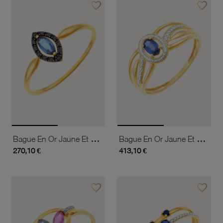
favorite_border
favorite_border
Ajouter à vos favoris
Ajouter 
Bague En Or Jaune Et Rhodié, Saphir Et Spinelles
Bague En Or Jaune Et Rhodié, Saphir Ovale
270,10 €
413,10 €
favorite_border
favorite_border
Ajouter à vos favoris
Ajouter 