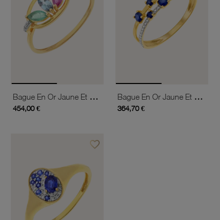
Bague En Or Jaune Et Rhodié, Saphir, Rubis, Émeraude Et Diamants
Bague En Or Jaune Et Rhodié, Saphirs Et Diamant
454,00 €
364,70 €
favorite_border
Ajouter à vos favoris