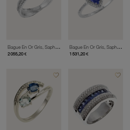
Bague En Or Gris, Saphir Ovale Et Diamants
Bague En Or Gris, Saphir Poire Et Diamants
2 055,20 €
1 531,20 €
favorite_border
favorite_border
Ajouter à vos favoris
Ajouter 