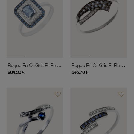
Bague En Or Gris Et Rhodié, Diamants Et Saphirs
Bague En Or Gris Et Rhodié, Saphirs Et Diamants
904,30 €
546,70 €
favorite_border
favorite_border
Ajouter à vos favoris
Ajouter 