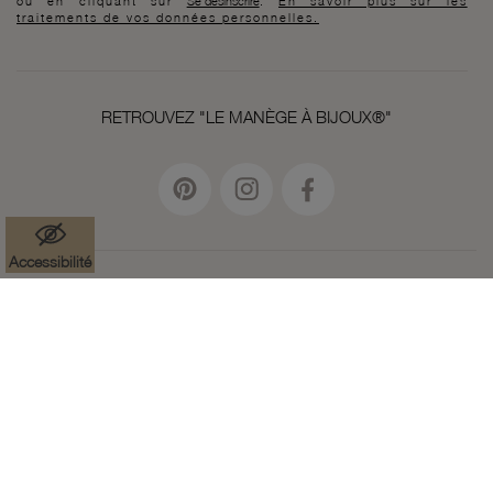
ou en cliquant sur
Se désinscrire
.
En savoir plus sur les
traitements de vos données personnelles.
RETROUVEZ "LE MANÈGE À BIJOUX®"
Accessibilité
Mentions légales
Données à caractère personnel