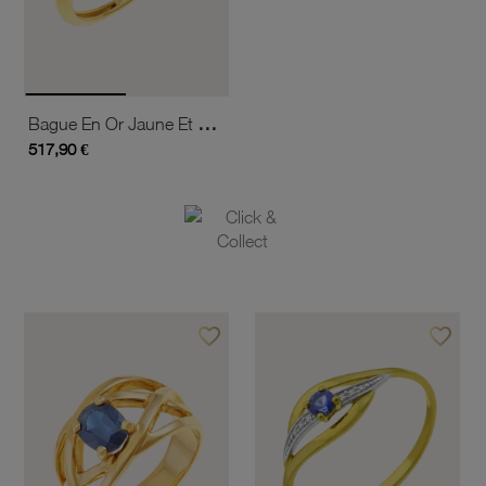
Bague En Or Jaune Et Rhodié, Saphirs Et Diamants
517,90 €
favorite_border
favorite_border
Ajouter à vos favoris
Ajouter 