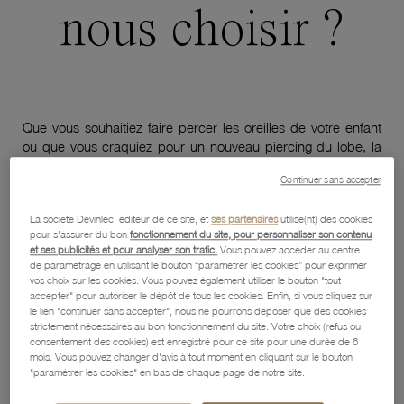
nous choisir ?
Que vous souhaitiez faire percer les oreilles de votre enfant
ou que vous craquiez pour un nouveau piercing du lobe, la
règle essentielle est de faire appel à des professionnels
Continuer sans accepter
fiables. Toutes les équipes du Manège à Bijoux sont formées
aux techniques de perçage et sensibilisées aux exigences
La société Devinlec, éditeur de ce site, et
ses partenaires
utilise(nt) des cookies
sanitaires. Découvrez en quoi nous nous démarquons de la
pour s'assurer du bon
fonctionnement du site, pour personnaliser son contenu
concurrence et pourquoi vous pouvez faire confiance aux
et ses publicités et pour analyser son trafic.
Vous pouvez accéder au centre
boutiques du Manège à Bijoux pour votre perçage d’oreilles
de paramétrage en utilisant le bouton “paramétrer les cookies” pour exprimer
et le choix de vos boucles !
vos choix sur les cookies. Vous pouvez également utiliser le bouton "tout
accepter" pour autoriser le dépôt de tous les cookies. Enfin, si vous cliquez sur
Des conditions d’hygiène garanties pour le perçage du lobe
le lien "continuer sans accepter", nous ne pourrons déposer que des cookies
strictement nécessaires au bon fonctionnement du site. Votre choix (refus ou
de l’oreille Un système de perçage d’oreille breveté et
consentement des cookies) est enregistré pour ce site pour une durée de 6
parfaitement fiable Des conseils d’experts pour votre piercing
mois. Vous pouvez changer d'avis à tout moment en cliquant sur le bouton
de l’oreille Un accompagnement professionnel avant,
"paramétrer les cookies" en bas de chaque page de notre site.
pendant et après le perçage d’oreilles Un large choix de