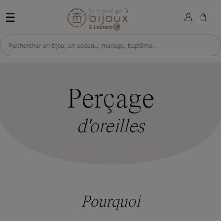
×
Sign in
Retour à l'accueil du site 
☰
You need to be logged in to save products in your wish list.
Rechercher un bijou, un cadeau, mariage, baptême...
Cancel
Sign in
Perçage
d'oreilles
Pourquoi