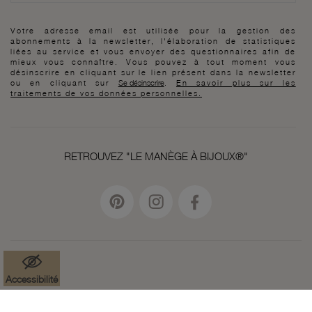
Votre adresse email est utilisée pour la gestion des
abonnements à la newsletter, l'élaboration de statistiques
liées au service et vous envoyer des questionnaires afin de
mieux vous connaître. Vous pouvez à tout moment vous
désinscrire en cliquant sur le lien présent dans la newsletter
ou en cliquant sur
Se désinscrire
.
En savoir plus sur les
traitements de vos données personnelles.
RETROUVEZ "LE MANÈGE À BIJOUX®"
Accessibilité