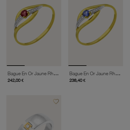
Bague En Or Jaune Rhodié Et Rubis
Bague En Or Jaune Rhodié Et Saphir
242,00 €
238,40 €
favorite_border
Ajouter à vos favoris