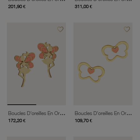
201,90 €
311,00 €
favorite_border
favorite_border
Ajouter à vos favoris
Ajouter 
Boucles D'oreilles En Or Jaune Et Laque
Boucles D'oreilles En Or Jaune Et Laque
172,20 €
109,70 €