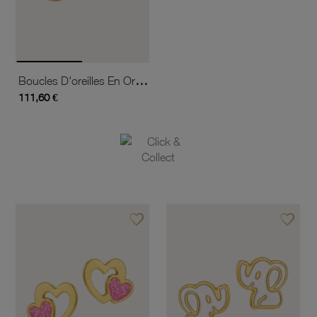
Boucles D'oreilles En Or Jaune Et Laque, Chat
111,60 €
favorite_border
favorite_border
Ajouter à vos favoris
Ajouter 