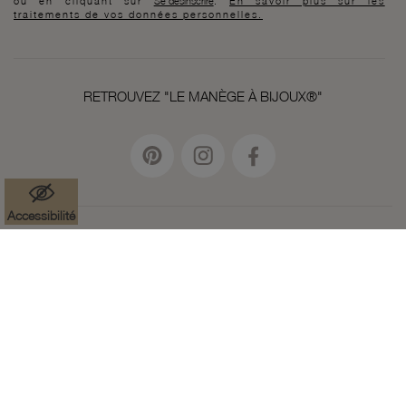
ou en cliquant sur
Se désinscrire
.
En savoir plus sur les
traitements de vos données personnelles.
RETROUVEZ "LE MANÈGE À BIJOUX®"
Accessibilité
Mentions légales
Données à caractère personnel