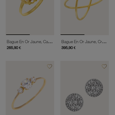
Bague En Or Jaune, Camée
Bague En Or Jaune, Croisée
265,90 €
395,90 €
favorite_border
favorite_border
Ajouter à vos favoris
Ajouter 