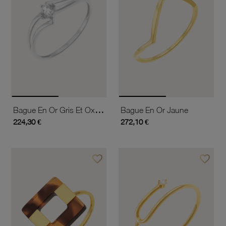
Bague En Or Gris Et Oxyde De Zirconium
Bague En Or Jaune
224,30 €
272,10 €
favorite_border
favorite_border
Ajouter à vos favoris
Ajouter 