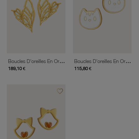
Boucles D'oreilles En Or Jaune Et Laque
Boucles D'oreilles En Or Jaune Et Laque, Chat
189,10 €
115,80 €
favorite_border
Ajouter à vos favoris