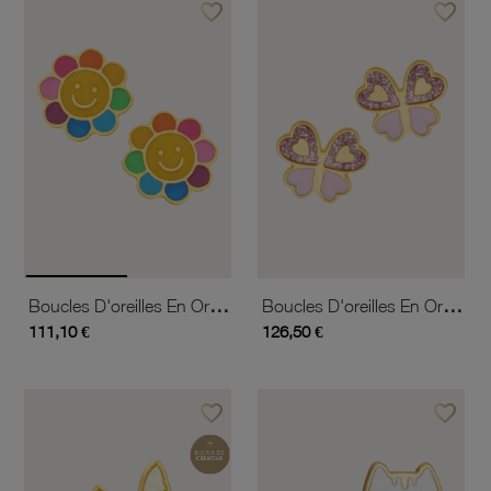
favorite_border
favorite_border
Ajouter à vos favoris
Ajouter 
Boucles D'oreilles En Or Jaune Et Laque
Boucles D'oreilles En Or Jaune Et Laque
111,10 €
126,50 €
favorite_border
favorite_border
Ajouter à vos favoris
Ajouter 