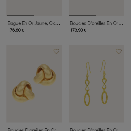
Bague En Or Jaune, Oxydes De Zirconium
Boucles D'oreilles En Or Gris Et Oxydes De Zirconium
176,80 €
173,90 €
favorite_border
favorite_border
Ajouter à vos favoris
Ajouter 
Boucles D'oreilles En Or Jaune
Boucles D'oreilles En Or Jaune