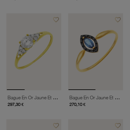
favorite_border
favorite_border
Ajouter à vos favoris
Ajouter 
Bague En Or Jaune Et Rhodié, Oxydes De Zirconium
Bague En Or Jaune Et Rhodié, Saphir Et Spinelles
297,30 €
270,10 €
favorite_border
favorite_border
Ajouter à vos favoris
Ajouter 