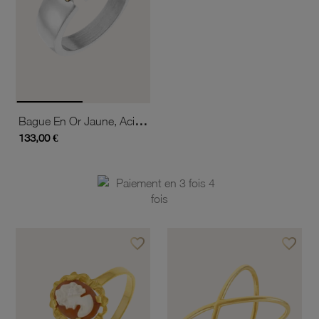
Bague En Or Jaune, Acier Et Diamant
133,00 €
favorite_border
favorite_border
Ajouter à vos favoris
Ajouter 