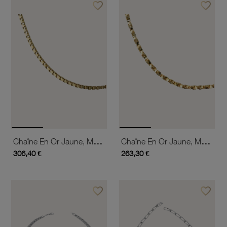
favorite_border
favorite_border
Ajouter à vos favoris
Ajouter 
Chaîne En Or Jaune, Maille Vénitienne Diamantée
Chaîne En Or Jaune, Maille Vénitienne Diamantée Et Torsadée
306,40 €
263,30 €
favorite_border
favorite_border
Ajouter à vos favoris
Ajouter 