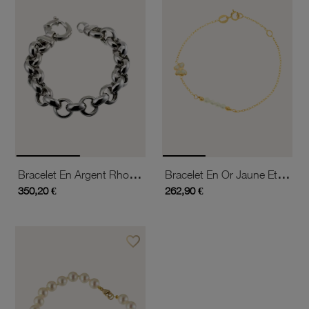
Bracelet En Argent Rhodié Maille Jaseron
Bracelet En Or Jaune Et Laque, Perles De Culture, Papillon
350,20 €
262,90 €
favorite_border
Ajouter à vos favoris