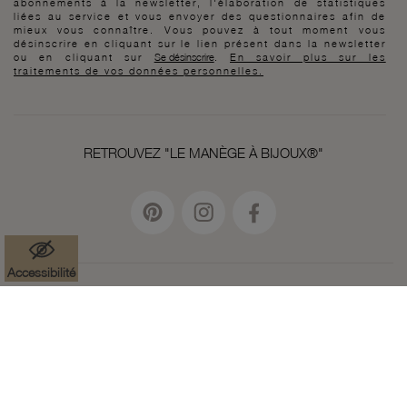
abonnements à la newsletter, l'élaboration de statistiques
liées au service et vous envoyer des questionnaires afin de
mieux vous connaître. Vous pouvez à tout moment vous
désinscrire en cliquant sur le lien présent dans la newsletter
ou en cliquant sur
Se désinscrire
.
En savoir plus sur les
traitements de vos données personnelles.
RETROUVEZ "LE MANÈGE À BIJOUX®"
Accessibilité