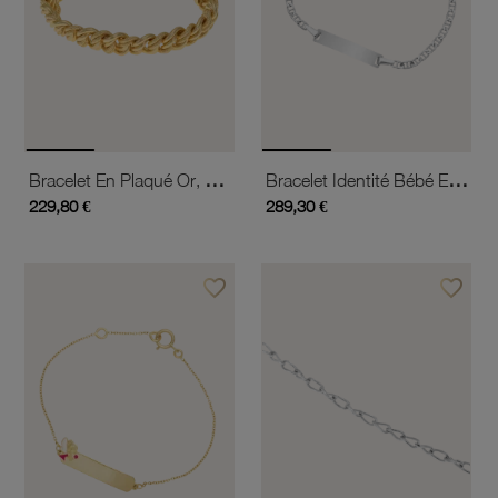
Bracelet En Plaqué Or, Maille Russe
Bracelet Identité Bébé En Or Gris, Maille Marine, Plaque Rectangle
229,80 €
289,30 €
favorite_border
favorite_border
Ajouter à vos favoris
Ajouter 