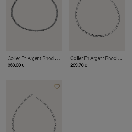
Collier En Argent Rhodié Maille Anglaise
Collier En Argent Rhodié Maille Cheval
353,00 €
289,70 €
favorite_border
Ajouter à vos favoris