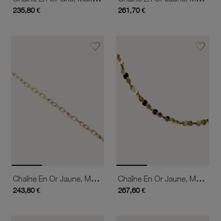
235,80 €
261,70 €
favorite_border
favorite_border
Ajouter à vos favoris
Ajouter 
Chaîne En Or Jaune, Maille Forçat Diamantée
Chaîne En Or Jaune, Maille Torsadée Dentelée
243,80 €
267,60 €