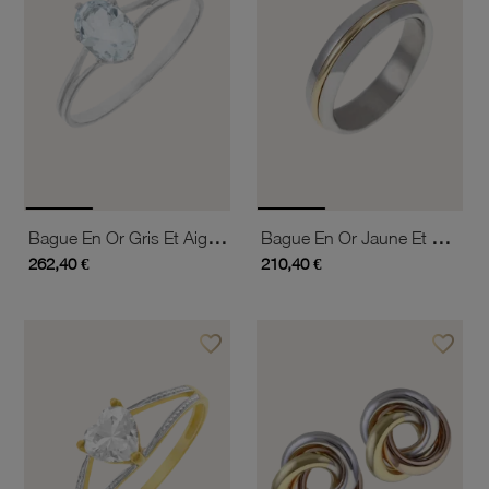
Bague En Or Gris Et Aigue Marine
Bague En Or Jaune Et Acier
262,40 €
210,40 €
favorite_border
favorite_border
Ajouter à vos favoris
Ajouter 