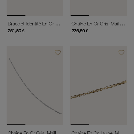
Bracelet Identité En Or Jaune Et Laque, Fée
Chaîne En Or Gris, Maille Fantaisie
251,80 €
236,50 €
favorite_border
favorite_border
Ajouter à vos favoris
Ajouter 
Chaîne En Or Gris, Maille Gourmette
Chaîne En Or Jaune, Maille Fantaisie