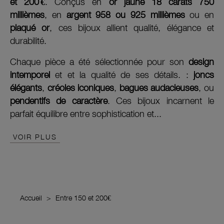
et 200 €
. Conçus en
or jaune 18 carats 750
millièmes
, en
argent 958 ou 925 millièmes
ou en
plaqué or
, ces bijoux allient qualité, élégance et
durabilité.
Chaque pièce a été sélectionnée pour son
design
intemporel
et et la qualité de ses détails. :
joncs
élégants
,
créoles iconiques
,
bagues audacieuses
, ou
pendentifs de caractère
. Ces bijoux incarnent le
parfait équilibre entre sophistication et...
VOIR PLUS
Accueil
Entre 150 et 200€