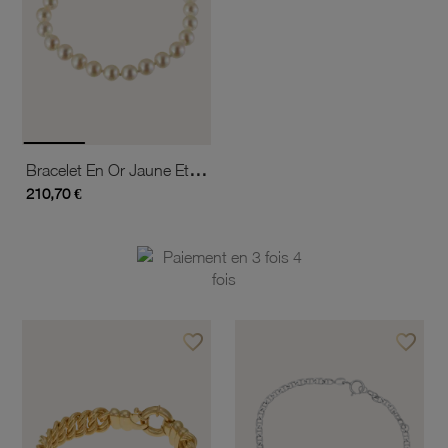
Bracelet En Or Jaune Et Perles De Culture
210,70 €
favorite_border
favorite_border
Ajouter à vos favoris
Ajouter 