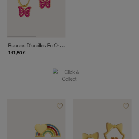
Boucles D'oreilles En Or Jaune Et Laque Rose, Papillon
141,80 €
favorite_border
favorite_border
Ajouter à vos favoris
Ajouter 