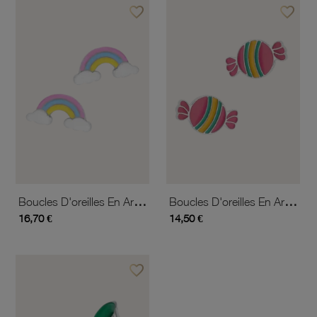
favorite_border
favorite_border
Ajouter à vos favoris
Ajouter 
Boucles D'oreilles En Argent Rhodié Et Laque, Arc En Ciel
Boucles D'oreilles En Argent Rhodié Et Laque, Bonbon
16,70 €
14,50 €
favorite_border
Ajouter à vos favoris