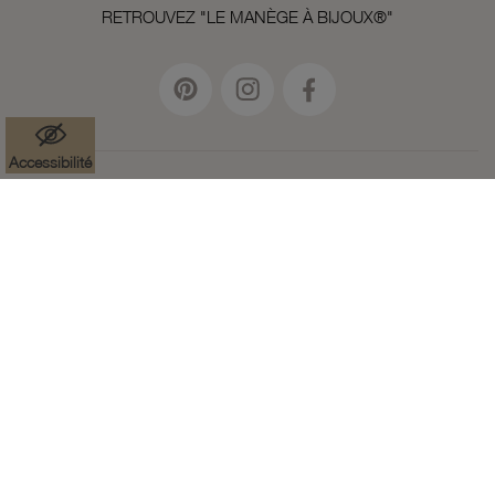
RETROUVEZ "LE MANÈGE À BIJOUX®"
Accessibilité
Mentions légales
Données à caractère personnel
Cookies
Accessibilité : partiellement conforme
Paramètres des cookies
CGV