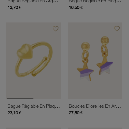
Bague Réglable En Argent Rhodié Et Laque, Fleurs
Bague Réglable En Plaqué Or, Bonbon
13,70 €
16,50 €
favorite_border
favorite_border
Ajouter à vos favoris
Ajouter 
Bague Règlable En Plaqué Or, Coeur
Boucles D'oreilles En Argent Doré Et Laque, Étoile
23,10 €
27,50 €