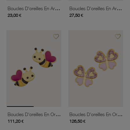
Boucles D'oreilles En Argent Rhodié, Cristaux De Synthèse
Boucles D'oreilles En Argent Rhodié, Fleur
23,00 €
27,50 €
favorite_border
favorite_border
Ajouter à vos favoris
Ajouter 
Boucles D'oreilles En Or Jaune Et Laque, Abeille
Boucles D'oreilles En Or Jaune Et Laque
111,20 €
126,50 €