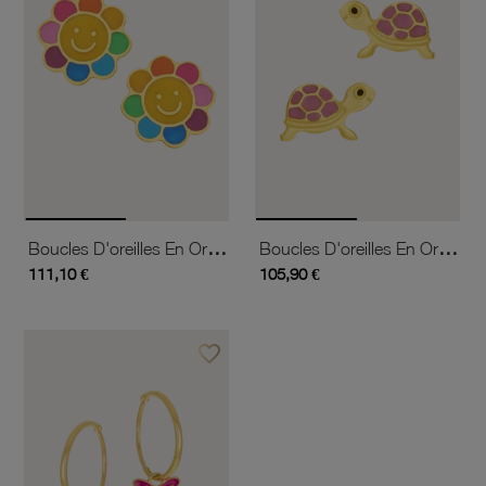
Boucles D'oreilles En Or Jaune Et Laque
Boucles D'oreilles En Or Jaune Et Laque De Couleur, Tortue
111,10 €
105,90 €
favorite_border
Ajouter à vos favoris