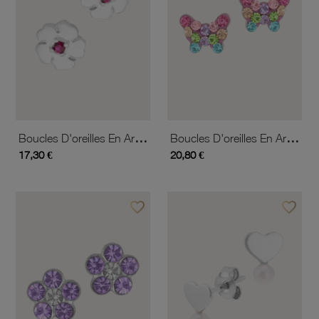
Boucles D'oreilles En Argent Rhodié Et Oxyde De Zirconium
Boucles D'oreilles En Argent Rhodié Et Oxydes De Zirconium
17,30 €
20,80 €
favorite_border
favorite_border
Ajouter à vos favoris
Ajouter 