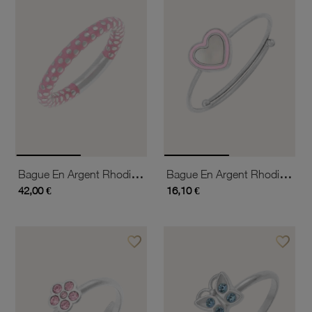
Bague En Argent Rhodié Et Laque
Bague En Argent Rhodié Et Laque, Réglable, Coeur
42,00 €
16,10 €
favorite_border
favorite_border
Ajouter à vos favoris
Ajouter 