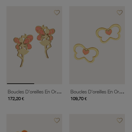
favorite_border
favorite_border
Ajouter à vos favoris
Ajouter 
Boucles D'oreilles En Or Jaune Et Laque
Boucles D'oreilles En Or Jaune Et Laque
172,20 €
109,70 €
favorite_border
favorite_border
Ajouter à vos favoris
Ajouter 