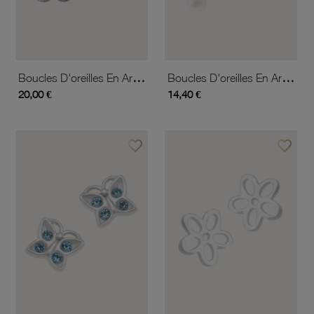
Boucles D'oreilles En Argent Rhodié Et Oxydes De Zirconium
Boucles D'oreilles En Argent Rhodié Et Perle De Culture, Coeur
20,00 €
14,40 €
favorite_border
favorite_border
Ajouter à vos favoris
Ajouter 