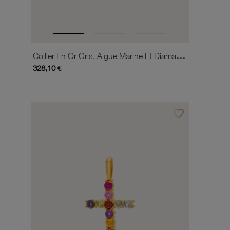
Collier En Or Gris, Aigue Marine Et Diamants
328,10 €
favorite_border
Ajouter à vos favor