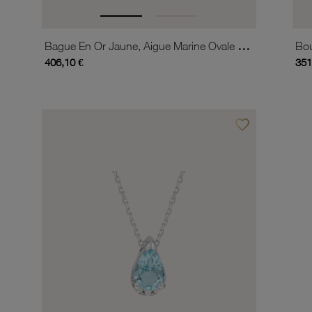
Bague En Or Jaune, Aigue Marine Ovale Et Diamants
406,10 €
351
favorite_border
Ajouter à vos favor