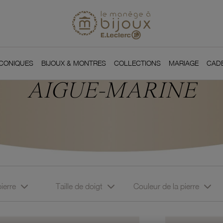
Si
Retour à l'accueil du
You
ICONIQUES
BIJOUX & MONTRES
COLLECTIONS
MARIAGE
CAD
AIGUE-MARINE
pierre
Taille de doigt
Couleur de la pierre