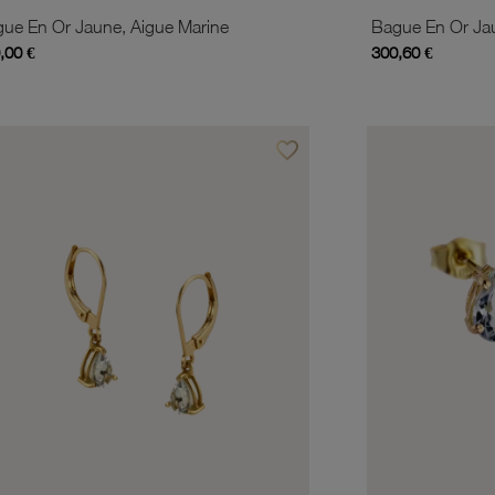
ue En Or Jaune, Aigue Marine
,00 €
300,60 €
favorite_border
is
Ajouter à vos favoris