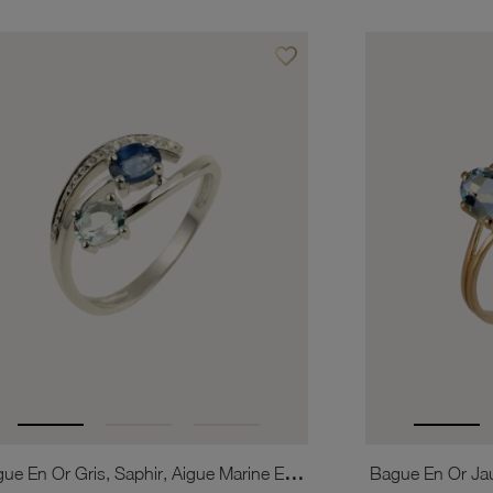
favorite_border
is
Ajouter à vos favoris
Bague En Or Gris, Saphir, Aigue Marine Et Diamants
Bague En Or Jau