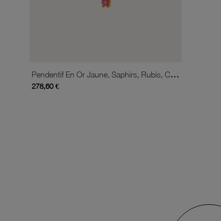
Pendentif En Or Jaune, Saphirs, Rubis, Citrine, Aigue-Marine, Péridot, Cordiérite, Tourmaline, Améthyste Et Grenat
278,60 €