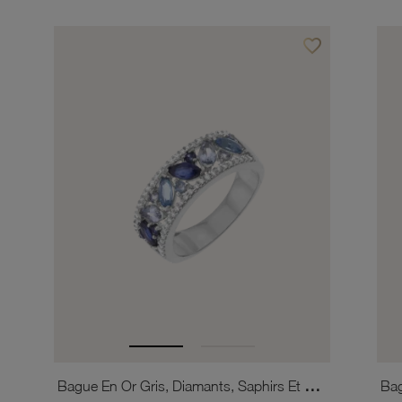
favorite_border
Ajouter à vos favor
Bague En Or Gris, Diamants, Saphirs Et Aigues Marines