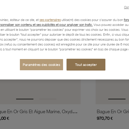
favorite_border
is
Ajouter à vos favoris
Con
vinlec, éditeur de ce site, et
ses partenaires
utilise(nt) des cookies pour s'assurer du bon
fon
rsonnaliser son contenu et ses publicités et pour analyser son trafic.
Vous pouvez accéder au 
n utilisant le bouton “paramétrer les cookies” pour exprimer vos choix sur les cookies. Vou
liser le bouton "tout accepter" pour autoriser le dépôt de tous les cookies. Enfin, si vous clique
ans accepter", nous ne pourrons déposer que des cookies strictement nécessaires au bon f
hoix (refus ou consentement des cookies) est enregistré pour ce site pour une durée de 6 mo
is à tout moment en cliquant sur le bouton "paramétrer les cookies" en bas de chaque page d
Paramètres des cookies
Tout accepter
Bague En Or Gris Et Aigue Marine, Oxydes De Zirconium
,00 €
970,70 €