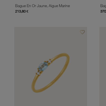
Bague En Or Jaune, Aigue Marine
Bag
213,80 €
370
favorite_border
Ajouter à vos favor