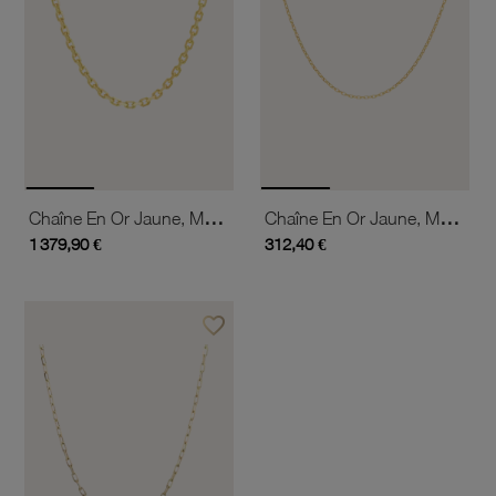
Chaîne En Or Jaune, Maille Forçat
Chaîne En Or Jaune, Maille Forçat
1 379,90 €
312,40 €
favorite_border
Ajouter à vos favoris