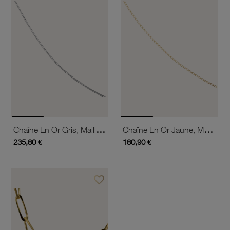
Chaîne En Or Gris, Maille Gourmette
Chaîne En Or Jaune, Maille Cheval
235,80 €
180,90 €
favorite_border
Ajouter à vos favoris