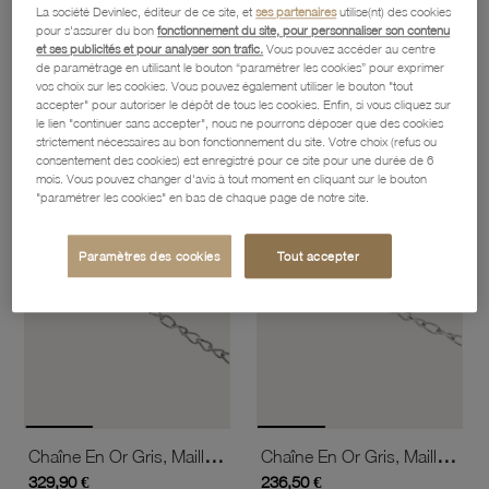
La société Devinlec, éditeur de ce site, et
ses partenaires
utilise(nt) des cookies
pour s'assurer du bon
fonctionnement du site, pour personnaliser son contenu
et ses publicités et pour analyser son trafic.
Vous pouvez accéder au centre
Chaine En Argent Rhodié Maille Gourmette
Chaine En Argent Rhodié Maille Gourmette
de paramétrage en utilisant le bouton “paramétrer les cookies” pour exprimer
93,40 €
42,70 €
vos choix sur les cookies. Vous pouvez également utiliser le bouton "tout
accepter" pour autoriser le dépôt de tous les cookies. Enfin, si vous cliquez sur
le lien "continuer sans accepter", nous ne pourrons déposer que des cookies
strictement nécessaires au bon fonctionnement du site. Votre choix (refus ou
favorite_border
favorite_border
consentement des cookies) est enregistré pour ce site pour une durée de 6
Ajouter à vos favoris
Ajouter 
mois. Vous pouvez changer d'avis à tout moment en cliquant sur le bouton
"paramétrer les cookies" en bas de chaque page de notre site.
Paramètres des cookies
Tout accepter
Chaîne En Or Gris, Maille Fantaisie
Chaîne En Or Gris, Maille Fantaisie
329,90 €
236,50 €