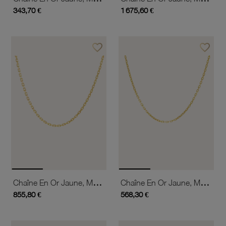
343,70 €
1 675,60 €
favorite_border
favorite_border
Ajouter à vos favoris
Ajouter 
Chaîne En Or Jaune, Maille Forçat
Chaîne En Or Jaune, Maille Forçat
855,80 €
568,30 €