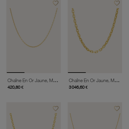
favorite_border
favorite_border
Ajouter à vos favoris
Ajouter 
Chaîne En Or Jaune, Maille Forçat
Chaîne En Or Jaune, Maille Forçat
420,80 €
3 046,60 €
favorite_border
favorite_border
Ajouter à vos favoris
Ajouter 