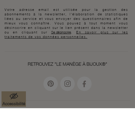
Votre adresse email est utilisée pour la gestion des
abonnements à la newsletter, l'élaboration de statistiques
liées au service et vous envoyer des questionnaires afin de
mieux vous connaître. Vous pouvez à tout moment vous
désinscrire en cliquant sur le lien présent dans la newsletter
ou en cliquant sur
Se désinscrire
.
En savoir plus sur les
traitements de vos données personnelles.
RETROUVEZ "LE MANÈGE À BIJOUX®"
Accessibilité