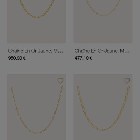
Chaîne En Or Jaune, Maille Cheval
Chaîne En Or Jaune, Maille Cheval 1.4 Mm
950,90 €
477,10 €
favorite_border
favorite_border
Ajouter à vos favoris
Ajouter 