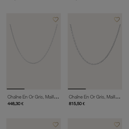
favorite_border
favorite_border
Ajouter à vos favoris
Ajouter 
Chaîne En Or Gris, Maille Forçat
Chaîne En Or Gris, Maille Forçat
448,30 €
815,50 €
favorite_border
favorite_border
Ajouter à vos favoris
Ajouter 