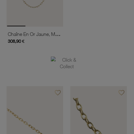
Chaîne En Or Jaune, Maille Forçat Claire Diamantée
308,90 €
favorite_border
favorite_border
Ajouter à vos favoris
Ajouter 