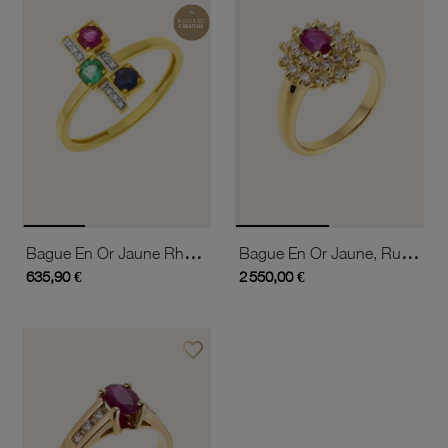
Bague En Or Jaune Rhodié, Saphir, Rubis, Émeraude Et Diamants
Bague En Or Jaune, Rubis Double Entourage Diamants
635,90 €
2 550,00 €
favorite_border
Ajouter à vos favoris