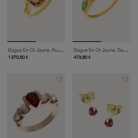
Bague En Or Jaune, Rubis Et Diamants
Bague En Or Jaune, Saphir, Émeraude, Rubis Et Diamants
1 370,50 €
473,80 €
favorite_border
favorite_border
Ajouter à vos favoris
Ajouter 