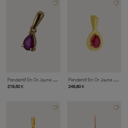
favorite_border
favorite_border
Ajouter à vos favoris
Ajouter 
Pendentif En Or Jaune Et Rubis
Pendentif En Or Jaune Et Rubis
219,50 €
249,80 €
favorite_border
favorite_border
Ajouter à vos favoris
Ajouter 