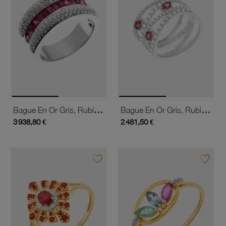
Bague En Or Gris, Rubis Baguettes Et Diamants
Bague En Or Gris, Rubis Et Diamants
3 938,80 €
2 481,50 €
favorite_border
favorite_border
Ajouter à vos favoris
Ajouter 