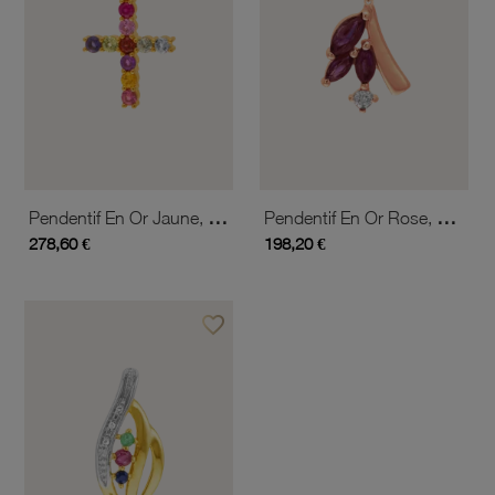
Pendentif En Or Jaune, Saphirs, Rubis, Citrine, Aigue-Marine, Péridot, Cordiérite, Tourmaline, Améthyste Et Grenat
Pendentif En Or Rose, Rubis Et Diamant
278,60 €
198,20 €
favorite_border
Ajouter à vos favoris