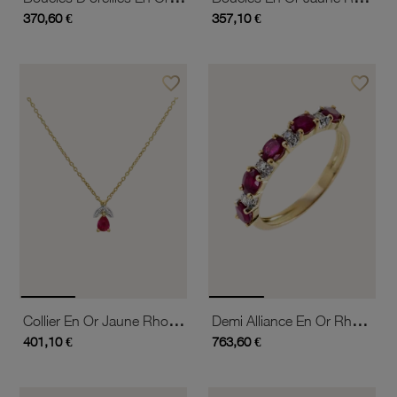
370,60 €
357,10 €
favorite_border
favorite_border
Ajouter à vos favoris
Ajouter 
Collier En Or Jaune Rhodié, Rubis Et Diamants
Demi Alliance En Or Rhodié, Rubis Et Diamants
401,10 €
763,60 €