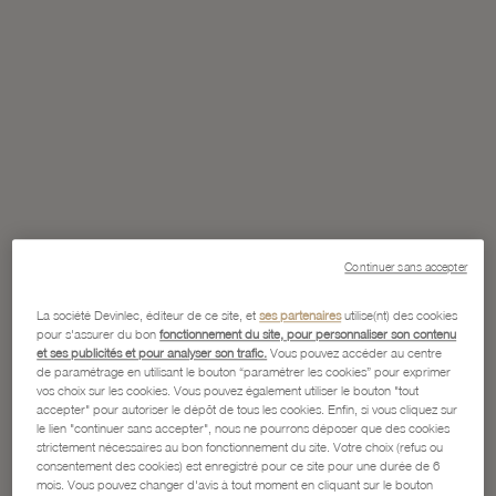
Continuer sans accepter
La société Devinlec, éditeur de ce site, et
ses partenaires
utilise(nt) des cookies
pour s'assurer du bon
fonctionnement du site, pour personnaliser son contenu
et ses publicités et pour analyser son trafic.
Vous pouvez accéder au centre
de paramétrage en utilisant le bouton “paramétrer les cookies” pour exprimer
vos choix sur les cookies. Vous pouvez également utiliser le bouton "tout
accepter" pour autoriser le dépôt de tous les cookies. Enfin, si vous cliquez sur
le lien "continuer sans accepter", nous ne pourrons déposer que des cookies
strictement nécessaires au bon fonctionnement du site. Votre choix (refus ou
consentement des cookies) est enregistré pour ce site pour une durée de 6
mois. Vous pouvez changer d'avis à tout moment en cliquant sur le bouton