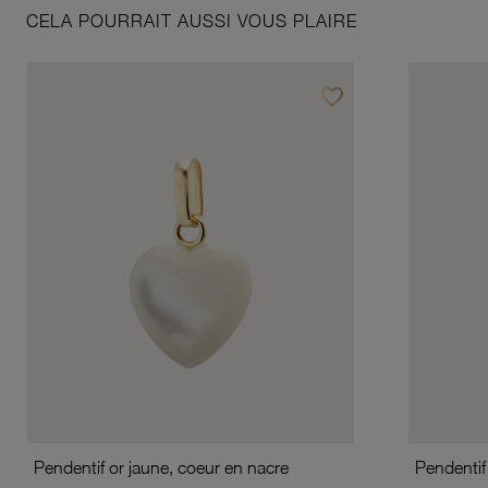
CELA POURRAIT AUSSI VOUS PLAIRE
favorite_border
Ajouter à vos favoris
Pendentif or jaune, coeur en nacre
Pendentif