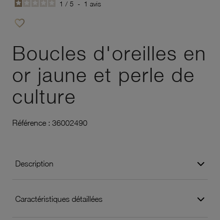
1
/
5
-
1
avis
favorite_border
Ajouter à vos favoris
Boucles d'oreilles en
or jaune et perle de
culture
Référence :
36002490
Description
Caractéristiques détaillées