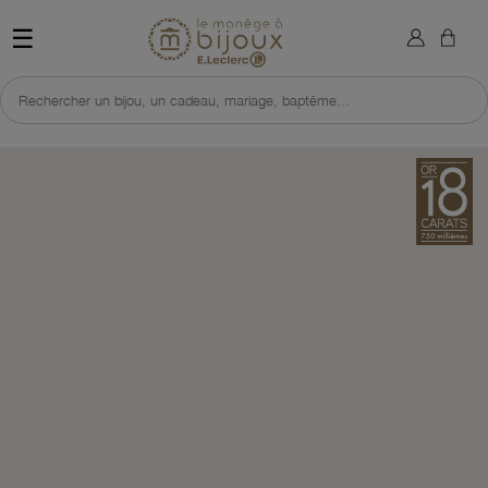
×
Sign in
Retour à l'accueil du site 
☰
You need to be logged in to save products in your wish list.
Rechercher un bijou, un cadeau, mariage, baptême...
Cancel
Sign in