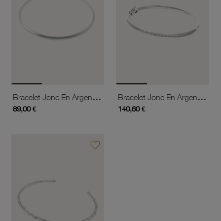
Bracelet Jonc En Argent Rhodié, Fil Demi Jonc 4 Mm
Bracelet Jonc En Argent Rhodié, Oxydes De Zirconium
89,00 €
140,60 €
favorite_border
Ajouter à vos favoris