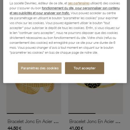
La société Devinlec, éditeur de ce site, et
ses partenaires
utilise(nt) des cookies
pour s'assurer du bon
fonctionnement du site, pour personnaliser son contenu
et ses publicités et pour analyser son trafic.
Vous pouvez accéder au centre
Bracelet Jonc En Acier Doré
Bracelet Jonc En 3 Ors
de paramétrage en utilisant le bouton “paramétrer les cookies” pour exprimer
1 638,30 €
26,80 €
vos choix sur les cookies. Vous pouvez également utiliser le bouton "tout
accepter" pour autoriser le dépôt de tous les cookies. Enfin, si vous cliquez sur
le lien "continuer sans accepter", nous ne pourrons déposer que des cookies
strictement nécessaires au bon fonctionnement du site. Votre choix (refus ou
favorite_border
favorite_border
consentement des cookies) est enregistré pour ce site pour une durée de 6
Ajouter à vos favoris
Ajouter 
mois. Vous pouvez changer d'avis à tout moment en cliquant sur le bouton
"paramétrer les cookies" en bas de chaque page de notre site.
Paramètres des cookies
Tout accepter
Bracelet Jonc En Acier Doré
Bracelet Jonc En Acier Doré, Oxyde De Zirconium Et Laque Noire
44,50 €
41,00 €