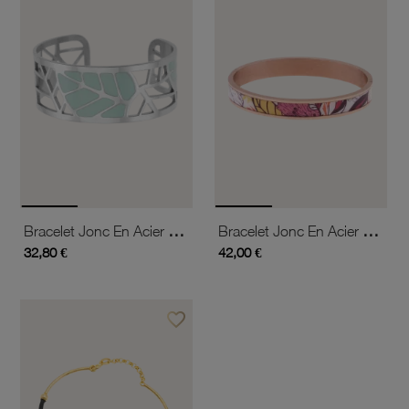
Bracelet Jonc En Acier Et Laque
Bracelet Jonc En Acier Rose, Motif Imprimé
32,80 €
42,00 €
favorite_border
Ajouter à vos favoris