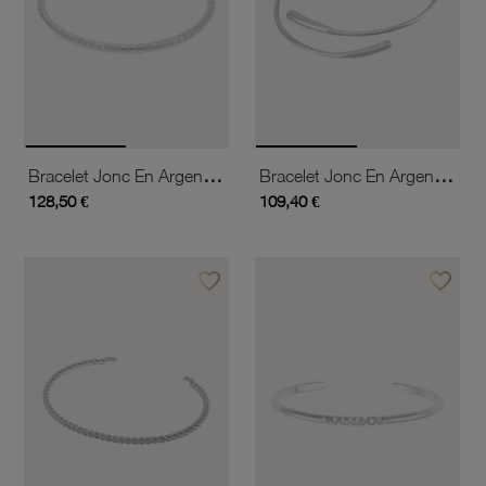
Bracelet Jonc En Argent Rhodié
Bracelet Jonc En Argent Rhodié
128,50 €
109,40 €
favorite_border
favorite_border
Ajouter à vos favoris
Ajouter 