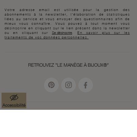
Votre adresse email est utilisée pour la gestion des
abonnements à la newsletter, l'élaboration de statistiques
liées au service et vous envoyer des questionnaires afin de
mieux vous connaître. Vous pouvez à tout moment vous
désinscrire en cliquant sur le lien présent dans la newsletter
ou en cliquant sur
Se désinscrire
.
En savoir plus sur les
traitements de vos données personnelles.
RETROUVEZ "LE MANÈGE À BIJOUX®"
Accessibilité