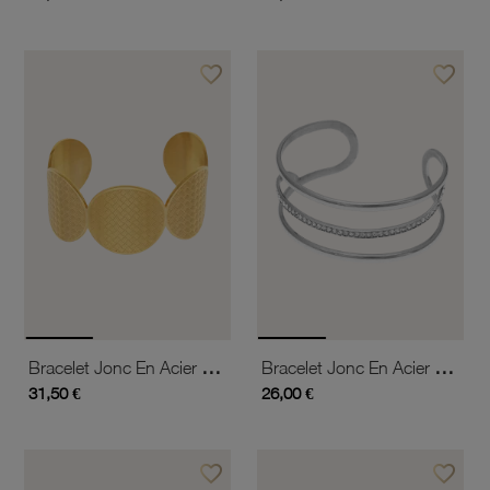
favorite_border
favorite_border
Ajouter à vos favoris
Ajouter 
Bracelet Jonc En Acier Doré, Ronds
Bracelet Jonc En Acier Et Cristaux De Synthèse
31,50 €
26,00 €
favorite_border
favorite_border
Ajouter à vos favoris
Ajouter 