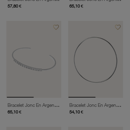
57,80 €
65,10 €
favorite_border
favorite_border
Ajouter à vos favoris
Ajouter 
Bracelet Jonc En Argent Rhodié Et Oxydes De Zirconium Serti Clos
Bracelet Jonc En Argent Rhodié Fil Rond 1,8 Mm
65,10 €
54,10 €