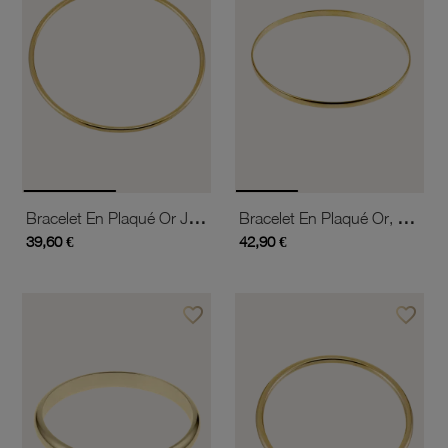
Bracelet En Plaqué Or Jonc Rigide
Bracelet En Plaqué Or, Demi Jonc Rigide, Largeur 3 Mm
39,60 €
42,90 €
favorite_border
favorite_border
Ajouter à vos favoris
Ajouter 