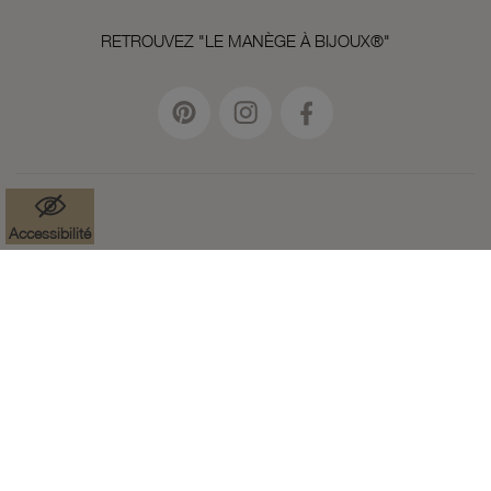
RETROUVEZ "LE MANÈGE À BIJOUX®"
Accessibilité
Mentions légales
Données à caractère personnel
Cookies
Accessibilité : partiellement conforme
Paramètres des cookies