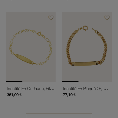
favorite_border
favorite_border
Ajouter à vos favoris
Ajouter 
Identité En Or Jaune, Filigrane, Plaque Ovale
Identité En Plaqué Or, Maille Gourmette, Plaque 5mm Diamantée Sur Le Côté
361,00 €
77,10 €