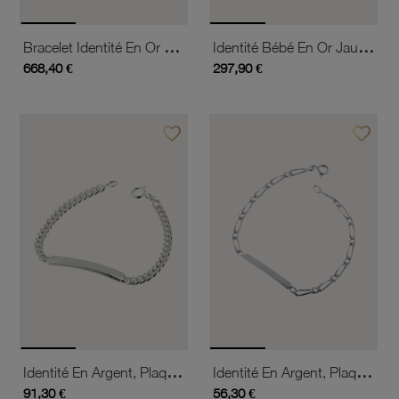
Bracelet Identité En Or Jaune, Maille Gourmette
Identité Bébé En Or Jaune, Plaque Rect Ciselée
668,40 €
297,90 €
favorite_border
favorite_border
Ajouter à vos favoris
Ajouter 
Identité En Argent, Plaque Rectangle Diamantée Soleil 5 Mm Et Maille Gourmette
Identité En Argent, Plaque Rectangle Et Maille Cheval Alternée 1-1
91,30 €
56,30 €