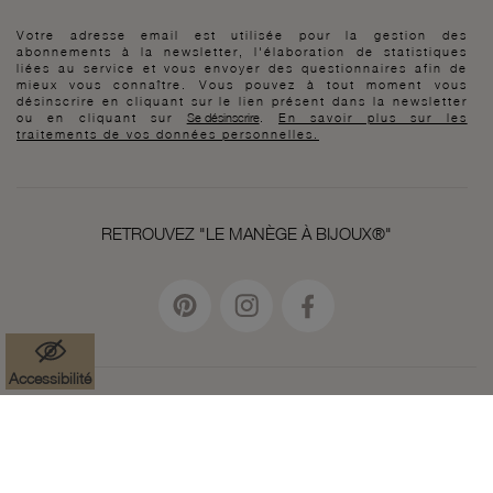
Votre adresse email est utilisée pour la gestion des
abonnements à la newsletter, l'élaboration de statistiques
liées au service et vous envoyer des questionnaires afin de
mieux vous connaître. Vous pouvez à tout moment vous
désinscrire en cliquant sur le lien présent dans la newsletter
ou en cliquant sur
Se désinscrire
.
En savoir plus sur les
traitements de vos données personnelles.
RETROUVEZ "LE MANÈGE À BIJOUX®"
Accessibilité