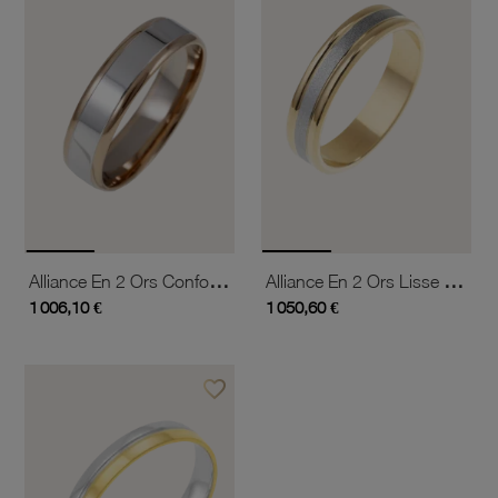
Alliance En 2 Ors Confort, Largeur 5 Mm
Alliance En 2 Ors Lisse Et Mate, Largeur 5 Mm
1 006,10 €
1 050,60 €
favorite_border
Ajouter à vos favoris