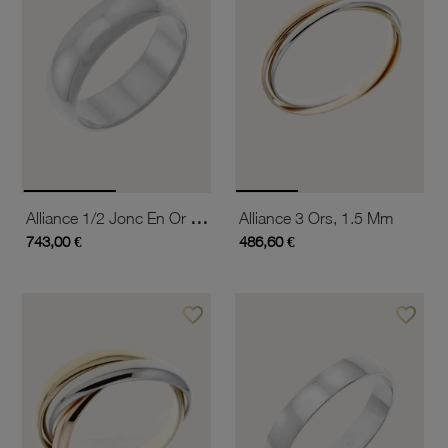
Alliance 1/2 Jonc En Or Gris,6 Mm
Alliance 3 Ors, 1.5 Mm
743,00 €
486,60 €
favorite_border
favorite_border
Ajouter à vos favoris
Ajouter 