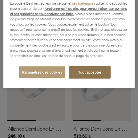
La société Devinlec, éditeur de ce site, et
ses partenaires
utilise(nt) des cookies
pour s'assurer du bon
fonctionnement du site, pour personnaliser son contenu
et ses publicités et pour analyser son trafic.
Vous pouvez accéder au centre
Alliance Demi Bombée En Or Jaune, Largeur 4 Mm
Alliance Demi Bombée En Or Jaune, Largeur 5 Mm
de paramétrage en utilisant le bouton “paramétrer les cookies” pour exprimer
676,20 €
829,90 €
vos choix sur les cookies. Vous pouvez également utiliser le bouton "tout
accepter" pour autoriser le dépôt de tous les cookies. Enfin, si vous cliquez sur
le lien "continuer sans accepter", nous ne pourrons déposer que des cookies
strictement nécessaires au bon fonctionnement du site. Votre choix (refus ou
favorite_border
favorite_border
consentement des cookies) est enregistré pour ce site pour une durée de 6
Ajouter à vos favoris
Ajouter 
mois. Vous pouvez changer d'avis à tout moment en cliquant sur le bouton
"paramétrer les cookies" en bas de chaque page de notre site.
Paramètres des cookies
Tout accepter
Alliance Demi Jonc En Or Gris, 2,5 Mm
Alliance Demi Jonc En Or Gris, 3 Mm
246,10 €
518,60 €