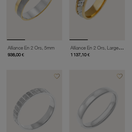
Alliance En 2 Ors, Largeur 5 Mm
Alliance En 2 Ors, 5mm
938,00 €
1 137,10 €
favorite_border
favorite_border
Ajouter à vos favoris
Ajouter 