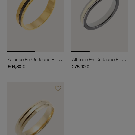
Alliance En Or Jaune Et Carbone, 4.5mm
Alliance En Or Jaune Et Titane 4 Mm
904,80 €
278,40 €
favorite_border
Ajouter à vos favoris