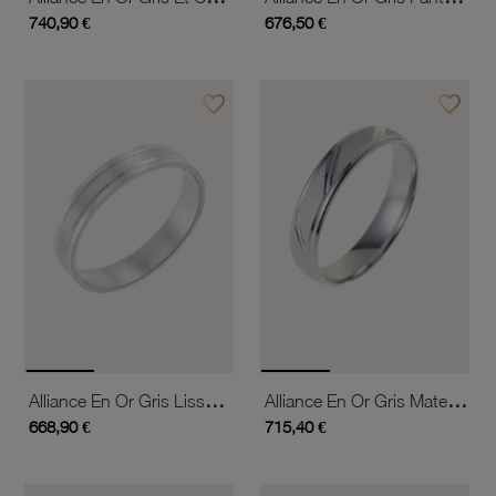
740,90 €
676,50 €
favorite_border
favorite_border
Ajouter à vos favoris
Ajouter 
Alliance En Or Gris Lisse Et Satiné 4mm
Alliance En Or Gris Mate Et Lisse, Largeur 4,5 Mm
668,90 €
715,40 €