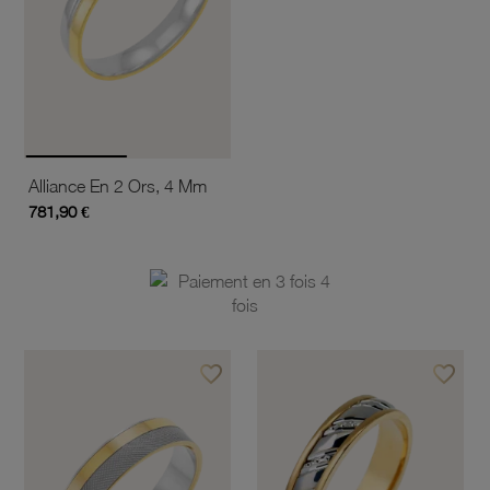
Alliance En 2 Ors, 4 Mm
781,90 €
favorite_border
favorite_border
Ajouter à vos favoris
Ajouter 