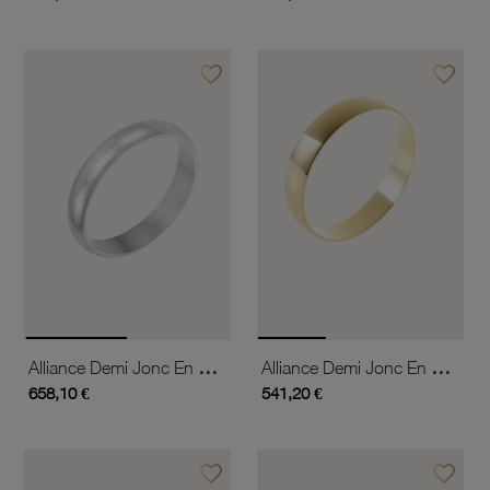
favorite_border
favorite_border
Ajouter à vos favoris
Ajouter 
Alliance Demi Jonc En Or Gris, 4 Mm
Alliance Demi Jonc En Or Jaune, Largeur 4 Mm
658,10 €
541,20 €
favorite_border
favorite_border
Ajouter à vos favoris
Ajouter 