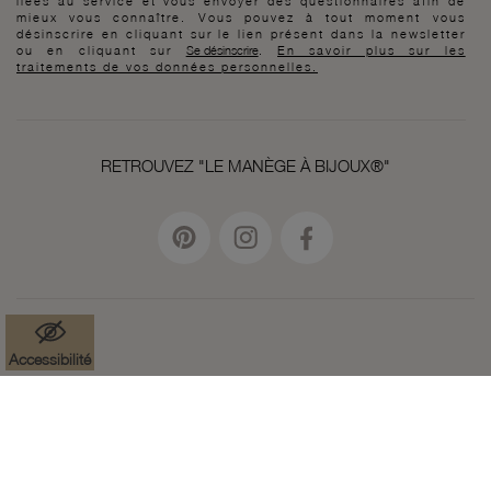
liées au service et vous envoyer des questionnaires afin de
mieux vous connaître. Vous pouvez à tout moment vous
désinscrire en cliquant sur le lien présent dans la newsletter
ou en cliquant sur
Se désinscrire
.
En savoir plus sur les
traitements de vos données personnelles.
RETROUVEZ "LE MANÈGE À BIJOUX®"
Accessibilité
Mentions légales