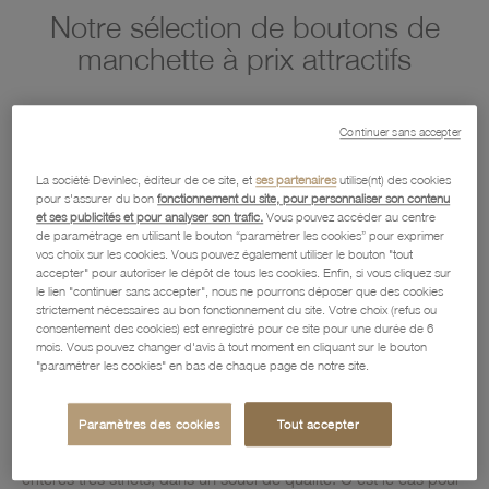
Notre sélection de boutons de
manchette à prix attractifs
Le
bouton de manchette
est l’accessoire de mode
Continuer sans accepter
incontournable pour sublimer vos chemises. Classique ou
originale, unie ou à motifs, cette petite attache symbolise
La société Devinlec, éditeur de ce site, et
ses partenaires
utilise(nt) des cookies
l’élégance et le raffinement. Vous êtes à la recherche du
pour s'assurer du bon
fonctionnement du site, pour personnaliser son contenu
bouton de manchette
idéal pour vos poignets de chemises ?
et ses publicités et pour analyser son trafic.
Vous pouvez accéder au centre
Vous hésitez entre un style sobre et une touche d’originalité qui
de paramétrage en utilisant le bouton “paramétrer les cookies” pour exprimer
pourrait souligner un trait de votre personnalité ? Nous vous
vos choix sur les cookies. Vous pouvez également utiliser le bouton "tout
accepter" pour autoriser le dépôt de tous les cookies. Enfin, si vous cliquez sur
proposons différents
boutons de manchette
en argent massif
le lien "continuer sans accepter", nous ne pourrons déposer que des cookies
925 millièmes. Préférez-vous un
bouton de manchette
strictement nécessaires au bon fonctionnement du site. Votre choix (refus ou
entièrement en argent ou avec un motif représentant un jeton
consentement des cookies) est enregistré pour ce site pour une durée de 6
de casino par exemple ?
mois. Vous pouvez changer d'avis à tout moment en cliquant sur le bouton
"paramétrer les cookies" en bas de chaque page de notre site.
Que ce soit pour vous faire plaisir, pour des fiançailles ou pour
offrir un cadeau d’anniversaire, « Le Manège à Bijoux® » vous
Paramètres des cookies
Tout accepter
propose une sélection de modèles originaux et à des prix très
attractifs. La fabrication de tous nos bijoux est soumise à des
critères très stricts, dans un souci de qualité. C’est le cas pour