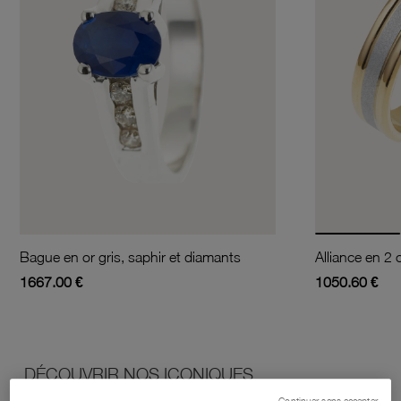
Bague en or gris, saphir et diamants
1667.00 €
1050.60 €
DÉCOUVRIR NOS ICONIQUES
Continuer sans accepter