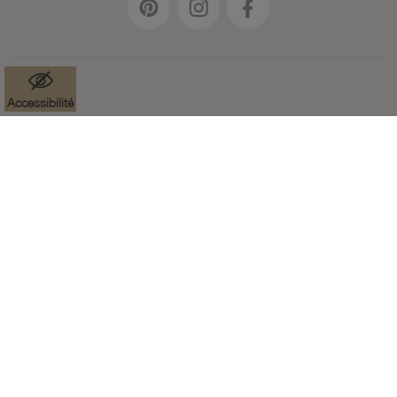
Accessibilité
Mentions légales
Données à caractère personnel
Cookies
Accessibilité : partiellement conforme
Paramètres des cookies
CGV
Plan du site