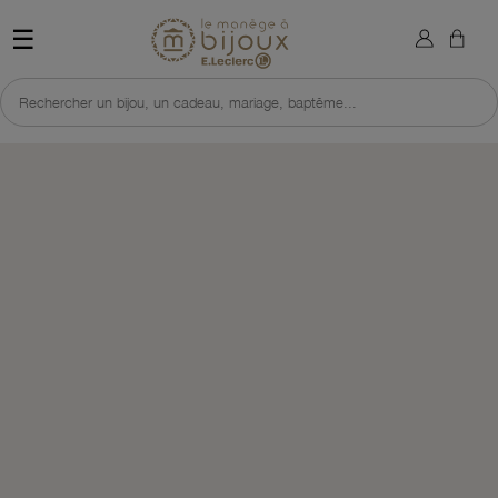
×
Retour à l'accueil du site 
Sign in
☰
You need to be logged in to save products in your wish list.
Rechercher un bijou, un cadeau, mariage, baptême...
DÉCOUVRIR LA SÉLECTION
Cancel
Sign in