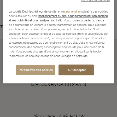
La société Devinlec, éditeur de ce site, et
ses partenaires
utilise(nt) des cookies
pour s'assurer du bon
fonctionnement du site, pour personnaliser son contenu
et ses publicités et pour analyser son trafic.
Vous pouvez accéder au centre
de paramétrage en utilisant le bouton “paramétrer les cookies” pour exprimer
NS
SERVICES BIJOUTIERS ET HORLOGERS
S
vos choix sur les cookies. Vous pouvez également utiliser le bouton "tout
accepter" pour autoriser le dépôt de tous les cookies. Enfin, si vous cliquez sur
le lien "continuer sans accepter", nous ne pourrons déposer que des cookies
strictement nécessaires au bon fonctionnement du site. Votre choix (refus ou
consentement des cookies) est enregistré pour ce site pour une durée de 6
mois. Vous pouvez changer d'avis à tout moment en cliquant sur le bouton
Les astres révèlent
"paramétrer les cookies" en bas de chaque page de notre site.
Votre Lumière
Paramètres des cookies
Tout accepter
DÉCOUVRIR LA SÉLECTION