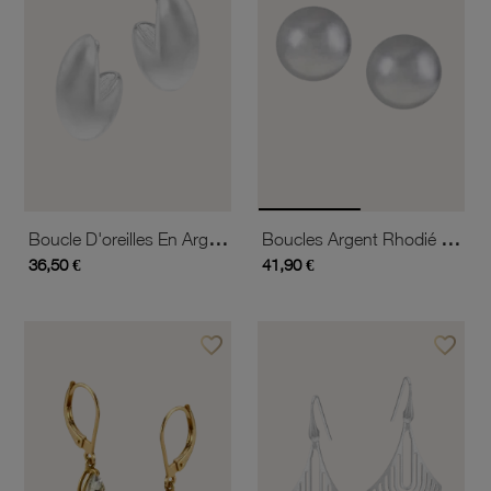
Boucle D'oreilles En Argent Rhodié
Boucles Argent Rhodié Boule 10mm
36,50 €
41,90 €
favorite_border
favorite_border
Ajouter à vos favoris
Ajouter 