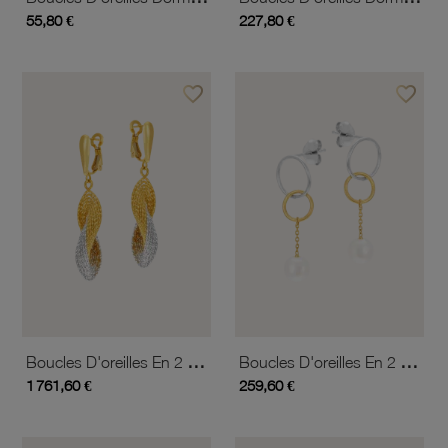
55,80 €
227,80 €
favorite_border
favorite_border
Ajouter à vos favoris
Ajouter 
Boucles D'oreilles En 2 Ors
Boucles D'oreilles En 2 Ors Et Perle De Culture
1 761,60 €
259,60 €