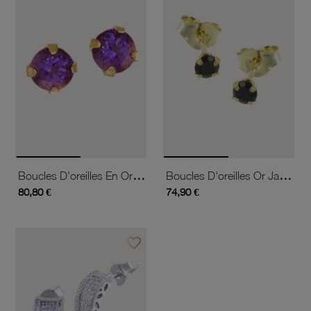
Boucles D'oreilles En Or Jaune, Améthyste 4 Mm
Boucles D'oreilles Or Jaune, Saphir Rond 3 Mm
80,80 €
74,90 €
favorite_border
Ajouter à vos favoris