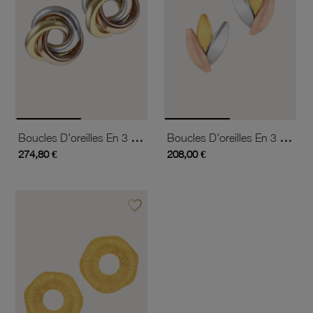
Boucles D'oreilles En 3 Ors
Boucles D'oreilles En 3 Ors
274,80 €
208,00 €
favorite_border
Ajouter à vos favoris