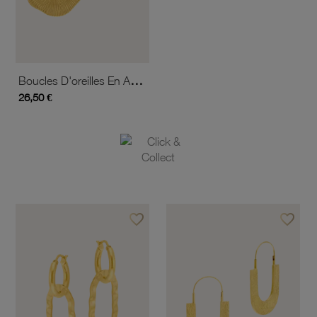
Boucles D'oreilles En Acier Doré
26,50 €
favorite_border
favorite_border
Ajouter à vos favoris
Ajouter 