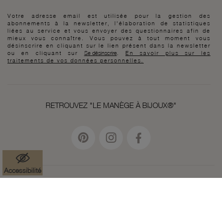
Votre adresse email est utilisée pour la gestion des
abonnements à la newsletter, l'élaboration de statistiques
liées au service et vous envoyer des questionnaires afin de
mieux vous connaître. Vous pouvez à tout moment vous
désinscrire en cliquant sur le lien présent dans la newsletter
ou en cliquant sur
Se désinscrire
.
En savoir plus sur les
traitements de vos données personnelles.
RETROUVEZ "LE MANÈGE À BIJOUX®"
Accessibilité