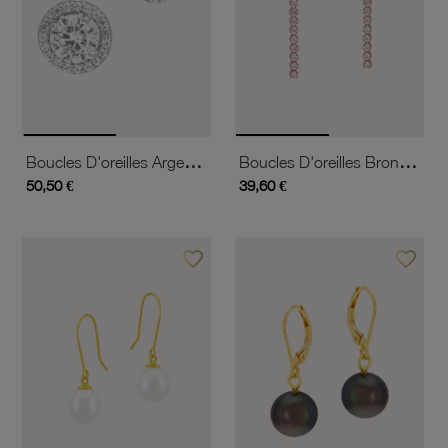
Boucles D'oreilles Argent Rhodié Et Oxydes De Zirconium
Boucles D'oreilles Bronze Plaqué Or Rose Et Oxydes De Zirconium
50,50 €
39,60 €
favorite_border
favorite_border
Ajouter à vos favoris
Ajouter 