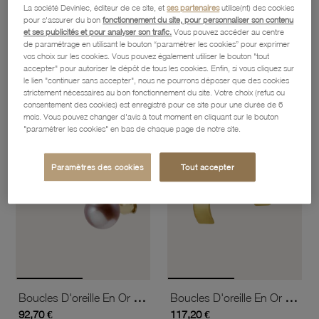
La société Devinlec, éditeur de ce site, et
ses partenaires
utilise(nt) des cookies
pour s'assurer du bon
fonctionnement du site, pour personnaliser son contenu
et ses publicités et pour analyser son trafic.
Vous pouvez accéder au centre
Boucles D'oreille En Bronze Plaqué Or Rose Et Oxydes De Zirconium
Boucles D'oreille En Or Jaune Et Camée
de paramétrage en utilisant le bouton “paramétrer les cookies” pour exprimer
43,90 €
165,90 €
vos choix sur les cookies. Vous pouvez également utiliser le bouton "tout
accepter" pour autoriser le dépôt de tous les cookies. Enfin, si vous cliquez sur
le lien "continuer sans accepter", nous ne pourrons déposer que des cookies
strictement nécessaires au bon fonctionnement du site. Votre choix (refus ou
favorite_border
favorite_border
consentement des cookies) est enregistré pour ce site pour une durée de 6
Ajouter à vos favoris
Ajouter 
mois. Vous pouvez changer d'avis à tout moment en cliquant sur le bouton
"paramétrer les cookies" en bas de chaque page de notre site.
Paramètres des cookies
Tout accepter
Boucles D'oreille En Or Jaune, Perle De Culture
Boucles D'oreille En Or Jaune, Vague
92,70 €
117,20 €