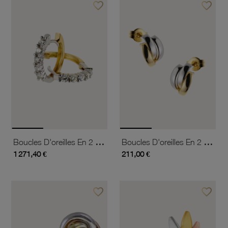
favorite_border
favorite_border
Ajouter à vos favoris
Ajouter 
Boucles D'oreilles En 2 Ors, Diamants
Boucles D'oreilles En 2 Ors.
1 271,40 €
211,00 €
favorite_border
favorite_border
Ajouter à vos favoris
Ajouter 