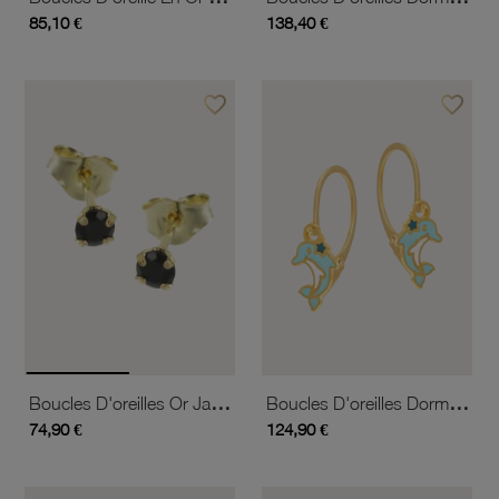
85,10 €
138,40 €
favorite_border
favorite_border
Ajouter à vos favoris
Ajouter 
Boucles D'oreilles Or Jaune, Saphir Rond 3 Mm
Boucles D'oreilles Dormeuses En Or Jaune Et Laque, Dauphin
74,90 €
124,90 €