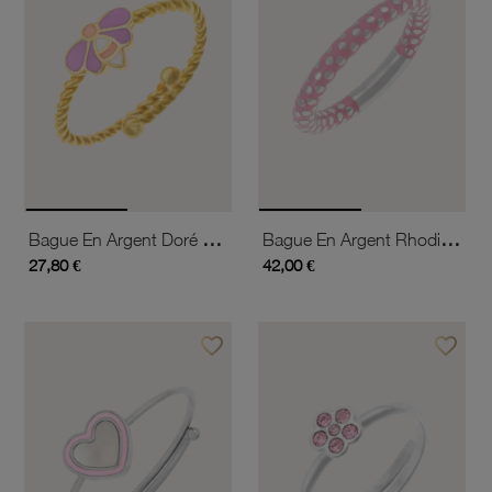
Bague En Argent Doré Et Laque, Papillon
Bague En Argent Rhodié Et Laque
27,80 €
42,00 €
favorite_border
favorite_border
Ajouter à vos favoris
Ajouter 