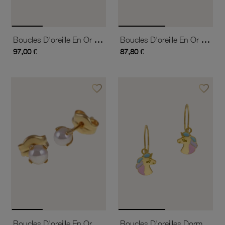
Boucles D'oreille En Or Jaune, Coccinelle Et Laque
Boucles D'oreille En Or Jaune, Laque
97,00 €
87,80 €
favorite_border
favorite_border
Ajouter à vos favoris
Ajouter 
Boucles D'oreille En Or Jaune, Perle De Culture
Boucles D'oreilles Dormeuses En Or Jaune Et Laque, Licorne