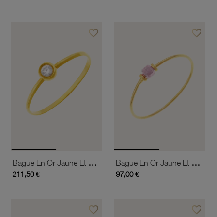
favorite_border
favorite_border
Ajouter à vos favoris
Ajouter 
Bague En Or Jaune Et Oxyde De Zirconium
Bague En Or Jaune Et Pierre Synthétique Rose Pâle
211,50 €
97,00 €
favorite_border
favorite_border
Ajouter à vos favoris
Ajouter 