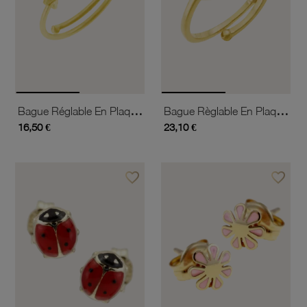
Bague Réglable En Plaqué Or, Bonbon
Bague Règlable En Plaqué Or, Coeur
16,50 €
23,10 €
favorite_border
favorite_border
Ajouter à vos favoris
Ajouter 