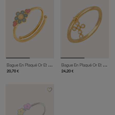
Bague En Plaqué Or Et Laque, Fleur Et Coeurs
Bague En Plaqué Or Et Oxydes De Zirconium, Croix
20,70 €
24,20 €
favorite_border
Ajouter à vos favoris