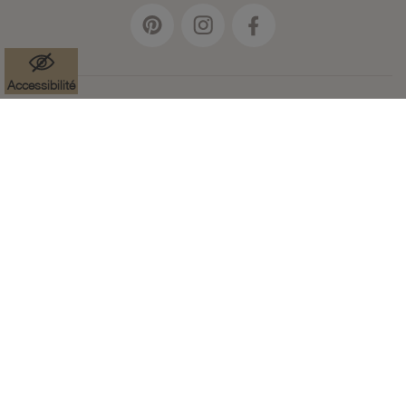
Accessibilité
Mentions légales
Données à caractère personnel
Cookies
Accessibilité : partiellement conforme
Paramètres des cookies
CGV
Plan du site