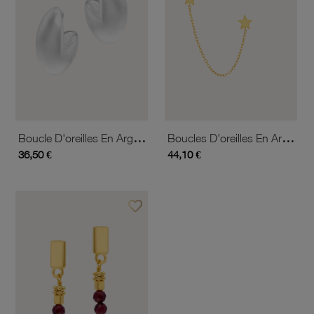
Boucle D'oreilles En Argent Rhodié
Boucles D'oreilles En Argent Doré
36,50 €
44,10 €
favorite_border
Ajouter à vos favoris