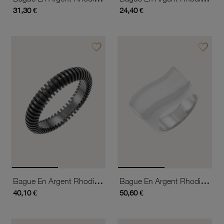
31,30 €
24,40 €
favorite_border
favorite_border
Ajouter à vos favoris
Ajouter 
Bague En Argent Rhodié Noir Striée
Bague En Argent Rhodié Vague
40,10 €
50,60 €