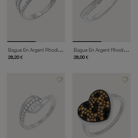
Bague En Argent Rhodié Et Oxydes De Zirconium
Bague En Argent Rhodié Et Oxydes De Zirconium
28,20 €
28,00 €
favorite_border
favorite_border
Ajouter à vos favoris
Ajouter 