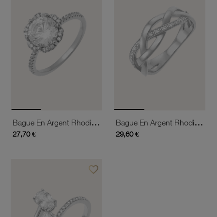
Bague En Argent Rhodié Et Oxydes De Zirconium
Bague En Argent Rhodié Et Oxydes De Zirconium
27,70 €
29,60 €
favorite_border
Ajouter à vos favoris