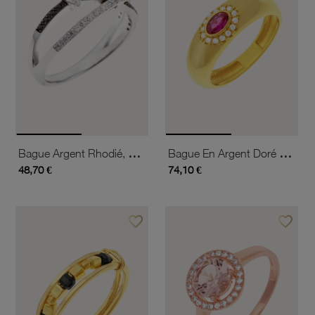
Bague Argent Rhodié, Oxydes De Zirconium
Bague En Argent Doré Et Oxydes De Zirconium
48,70 €
74,10 €
favorite_border
favorite_border
Ajouter à vos favoris
Ajouter 