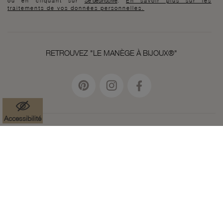
ou en cliquant sur
Se désinscrire
.
En savoir plus sur les
traitements de vos données personnelles.
RETROUVEZ "LE MANÈGE À BIJOUX®"
Accessibilité
Mentions légales
Données à caractère personnel