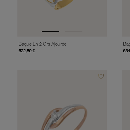
Bague En 2 Ors Ajourée
Bag
622,80 €
554
favorite_border
Ajouter à vos favor