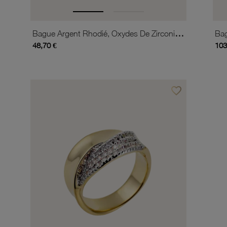
Bague Argent Rhodié, Oxydes De Zirconium
48,70 €
103
favorite_border
Ajouter à vos favor