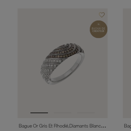
favorite_border
Ajouter à vos favor
Bague Or Gris Et Rhodié,diamants Blancs Et Bruns
Bag