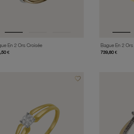
ue En 2 Ors Croisée
Bague En 2 Ors
,50 €
739,80 €
favorite_border
is
Ajouter à vos favoris