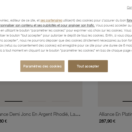
favorite_border
is
Ajouter à vos favoris
Con
vinlec, éditeur de ce site, et
ses partenaires
utilise(nt) des cookies pour s'assurer du bon
fon
rsonnaliser son contenu et ses publicités et pour analyser son trafic.
Vous pouvez accéder au 
n utilisant le bouton “paramétrer les cookies” pour exprimer vos choix sur les cookies. Vou
liser le bouton "tout accepter" pour autoriser le dépôt de tous les cookies. Enfin, si vous clique
ans accepter", nous ne pourrons déposer que des cookies strictement nécessaires au bon f
hoix (refus ou consentement des cookies) est enregistré pour ce site pour une durée de 6 mo
is à tout moment en cliquant sur le bouton "paramétrer les cookies" en bas de chaque page d
Paramètres des cookies
Tout accepter
Alliance Demi Jonc En Argent Rhodié, Largeur 3mm
Alliance En Plat
80 €
287,90 €