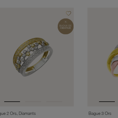
favorite_border
is
Ajouter à vos favoris
ue 2 Ors, Diamants
Bague 3 Ors