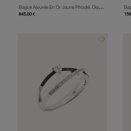
Bague Ajourée En Or Jaune Rhodié, Diamants Et Diamants Bruns
845,00 €
158
favorite_border
Ajouter à vos favor