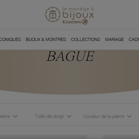
Si
Retour à l'accueil du
You
ICONIQUES
BIJOUX & MONTRES
COLLECTIONS
MARIAGE
CAD
BAGUE
pierre
Taille de doigt
Couleur de la pierre