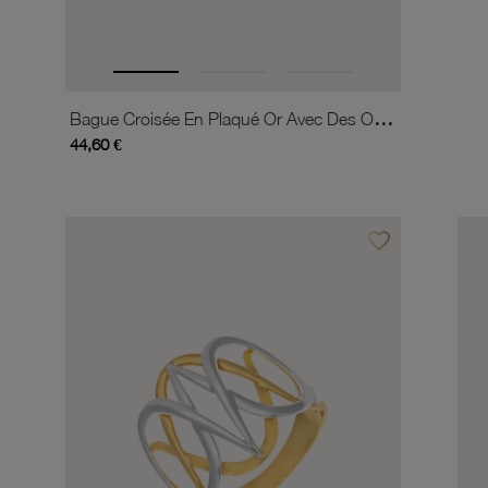
Bague Croisée En Plaqué Or Avec Des Oxydes De Zirconium
44,60 €
favorite_border
Ajouter à vos favor