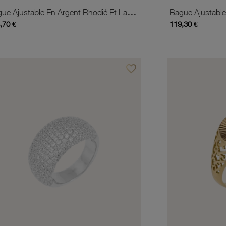
Bague Ajustable En Argent Rhodié Et Laque
,70 €
119,30 €
favorite_border
is
Ajouter à vos favoris