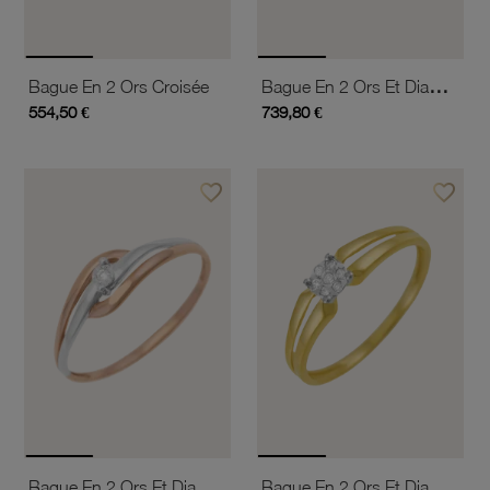
Bague En 2 Ors Et Diamant
Bague En 2 Ors Croisée
554,50 €
739,80 €
favorite_border
favorite_border
Ajouter à vos favoris
Ajouter 
Bague En 2 Ors Et Diamant Pastillé
Bague En 2 Ors Et Diamants