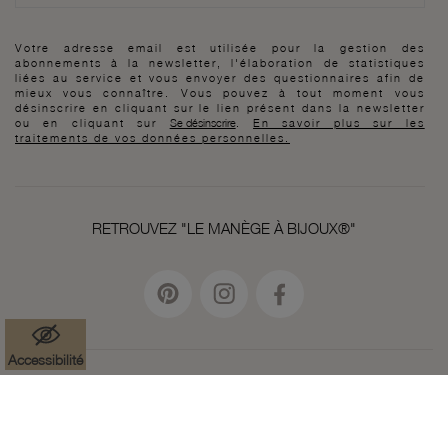
Votre adresse email est utilisée pour la gestion des
abonnements à la newsletter, l'élaboration de statistiques
liées au service et vous envoyer des questionnaires afin de
mieux vous connaître. Vous pouvez à tout moment vous
désinscrire en cliquant sur le lien présent dans la newsletter
ou en cliquant sur
Se désinscrire
.
En savoir plus sur les
traitements de vos données personnelles.
RETROUVEZ "LE MANÈGE À BIJOUX®"
Accessibilité