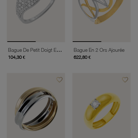
Bague De Petit Doigt En Or Jaune Et Argent Rhodié, Cordiérite Coeur Et Oxydes De Zirconium
Bague En 2 Ors Ajourée
104,30 €
622,80 €
favorite_border
favorite_border
Ajouter à vos favoris
Ajouter 