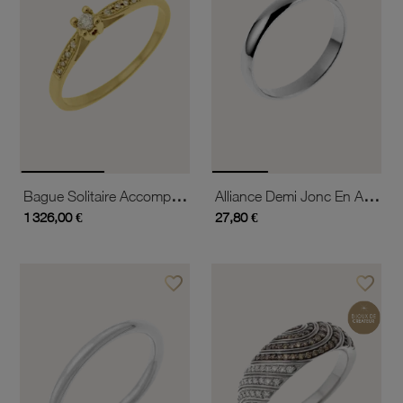
Bague Solitaire Accompagné En Or Jaune Diamants Serti 4 Griffes
Alliance Demi Jonc En Argent Rhodié, Largeur 3mm
1 326,00 €
27,80 €
favorite_border
favorite_border
Ajouter à vos favoris
Ajouter 