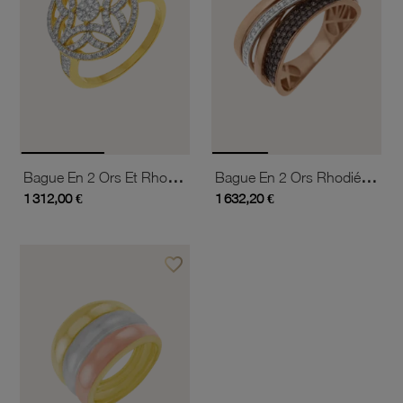
Bague En 2 Ors Et Rhodié, Diamants
Bague En 2 Ors Rhodié, Diamants Bruns Et Blancs
1 312,00 €
1 632,20 €
favorite_border
Ajouter à vos favoris