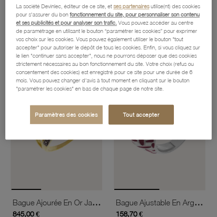
La société Devinlec, éditeur de ce site, et
ses partenaires
utilise(nt) des cookies
pour s'assurer du bon
fonctionnement du site, pour personnaliser son contenu
et ses publicités et pour analyser son trafic.
Vous pouvez accéder au centre
Bague 2 Ors, Diamants
Bague 3 Ors
de paramétrage en utilisant le bouton “paramétrer les cookies” pour exprimer
1 990,70 €
332,40 €
vos choix sur les cookies. Vous pouvez également utiliser le bouton "tout
accepter" pour autoriser le dépôt de tous les cookies. Enfin, si vous cliquez sur
le lien "continuer sans accepter", nous ne pourrons déposer que des cookies
strictement nécessaires au bon fonctionnement du site. Votre choix (refus ou
favorite_border
favorite_border
consentement des cookies) est enregistré pour ce site pour une durée de 6
Ajouter à vos favoris
Ajouter 
mois. Vous pouvez changer d'avis à tout moment en cliquant sur le bouton
"paramétrer les cookies" en bas de chaque page de notre site.
Paramètres des cookies
Tout accepter
Bague Ajourée En Or Jaune Rhodié, Diamants Et Diamants Bruns
Bague Ajustable En Argent Rhodié Et Laque
845,00 €
158,70 €