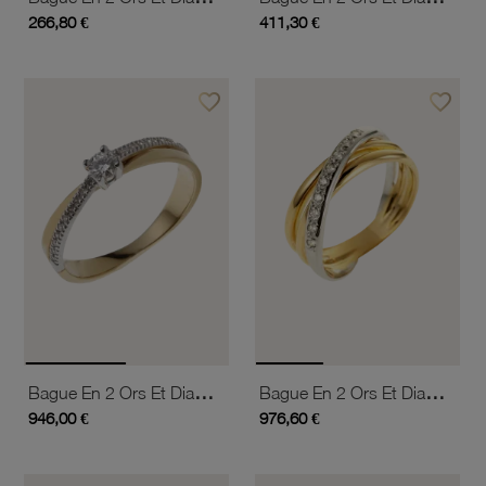
266,80 €
411,30 €
favorite_border
favorite_border
Ajouter à vos favoris
Ajouter 
Bague En 2 Ors Et Diamants
Bague En 2 Ors Et Diamants
946,00 €
976,60 €