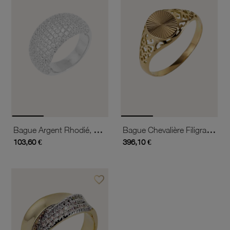
Bague Argent Rhodié, Pavage Oxydes De Zirconium
Bague Chevalière Filigrane En Or Jaune
103,60 €
396,10 €
favorite_border
Ajouter à vos favoris