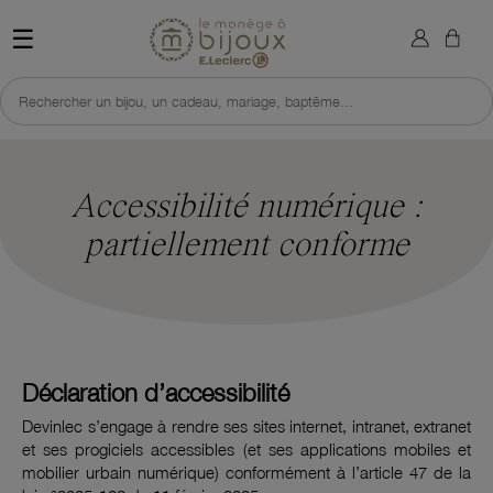
×
Sign in
Retour à l'accueil du site 
☰
You need to be logged in to save products in your wish list.
Rechercher un bijou, un cadeau, mariage, baptême...
Cancel
Sign in
Accessibilité numérique :
partiellement conforme
Déclaration d’accessibilité
Devinlec s’engage à rendre ses sites internet, intranet, extranet
et ses progiciels accessibles (et ses applications mobiles et
mobilier urbain numérique) conformément à l’article 47 de la