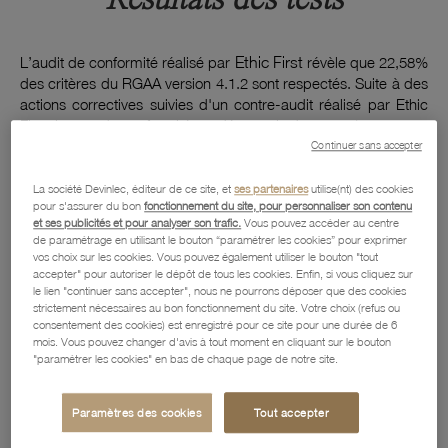
Résultats des tests
L’audit de conformité réalisé par
Ethic First
révèle que 22,58%
des critères du RGAA version 4.1.2 sont respectés. Suite à des
actions correctives suivies d'un contre-audit réalisé par Ethic
First, le taux de conformité est désormais de 51,56%.
Continuer sans accepter
La société Devinlec, éditeur de ce site, et
ses partenaires
utilise(nt) des cookies
pour s'assurer du bon
fonctionnement du site, pour personnaliser son contenu
Contenus non accessibles
et ses publicités et pour analyser son trafic.
Vous pouvez accéder au centre
de paramétrage en utilisant le bouton “paramétrer les cookies” pour exprimer
vos choix sur les cookies. Vous pouvez également utiliser le bouton "tout
Non-conformités
accepter" pour autoriser le dépôt de tous les cookies. Enfin, si vous cliquez sur
le lien "continuer sans accepter", nous ne pourrons déposer que des cookies
Des images de décoration ne sont pas correctement
strictement nécessaires au bon fonctionnement du site. Votre choix (refus ou
ignorées par les technologies d'assistance ;
consentement des cookies) est enregistré pour ce site pour une durée de 6
mois. Vous pouvez changer d'avis à tout moment en cliquant sur le bouton
Des images porteuses d'information ont une alternative
"paramétrer les cookies" en bas de chaque page de notre site.
textuelle non pertinente qui ne reprend pas toujours le texte
visible dans les images ;
Des images porteuses d'information doivent être
Paramètres des cookies
Tout accepter
remplacées par du texte stylé ou posséder un mécanisme