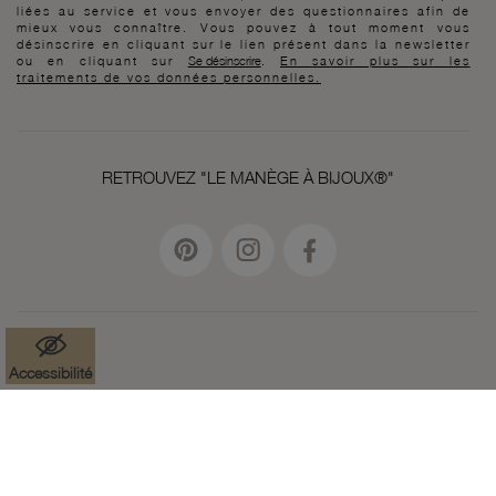
liées au service et vous envoyer des questionnaires afin de
mieux vous connaître. Vous pouvez à tout moment vous
désinscrire en cliquant sur le lien présent dans la newsletter
ou en cliquant sur
Se désinscrire
.
En savoir plus sur les
traitements de vos données personnelles.
RETROUVEZ "LE MANÈGE À BIJOUX®"
Accessibilité