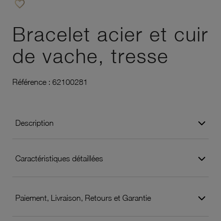
favorite_border
Ajouter à vos favoris
Bracelet acier et cuir
de vache, tresse
Référence :
62100281
Description
Caractéristiques détaillées
Paiement, Livraison, Retours et Garantie