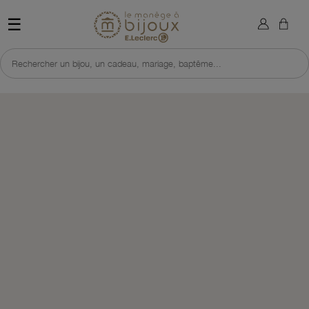
×
Sign in
Retour à l'accueil du site 
☰
You need to be logged in to save products in your wish list.
Rechercher un bijou, un cadeau, mariage, baptême...
Cancel
Sign in