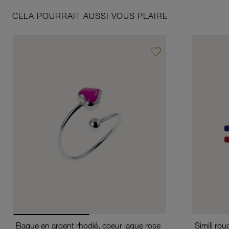
CELA POURRAIT AUSSI VOUS PLAIRE
favorite_border
Ajouter à vos favoris
Bague en argent rhodié, coeur laque rose