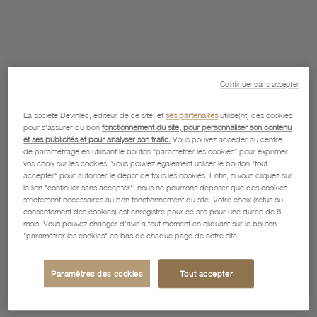
Continuer sans accepter
La société Devinlec, éditeur de ce site, et
ses partenaires
utilise(nt) des cookies
pour s'assurer du bon
fonctionnement du site, pour personnaliser son contenu
et ses publicités et pour analyser son trafic.
Vous pouvez accéder au centre
de paramétrage en utilisant le bouton “paramétrer les cookies” pour exprimer
vos choix sur les cookies. Vous pouvez également utiliser le bouton "tout
accepter" pour autoriser le dépôt de tous les cookies. Enfin, si vous cliquez sur
le lien "continuer sans accepter", nous ne pourrons déposer que des cookies
strictement nécessaires au bon fonctionnement du site. Votre choix (refus ou
consentement des cookies) est enregistré pour ce site pour une durée de 6
mois. Vous pouvez changer d'avis à tout moment en cliquant sur le bouton
"paramétrer les cookies" en bas de chaque page de notre site.
Paramètres des cookies
Tout accepter