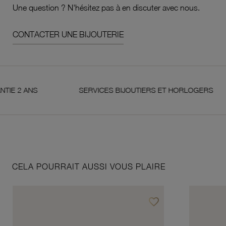
Une question ? N'hésitez pas à en discuter avec nous.
CONTACTER UNE BIJOUTERIE
 ANS
SERVICES BIJOUTIERS ET HORLOGERS
CELA POURRAIT AUSSI VOUS PLAIRE
favorite_border
Ajouter à vos favoris