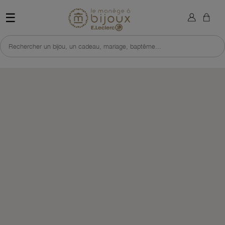
×
Sign in
Retour à l'accueil du site 
☰
You need to be logged in to save products in your wish list.
Rechercher un bijou, un cadeau, mariage, baptême...
Cancel
Sign in