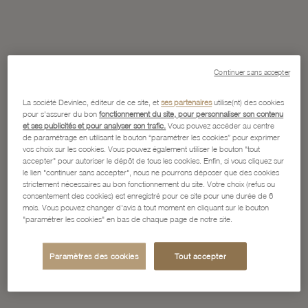
Continuer sans accepter
La société Devinlec, éditeur de ce site, et
ses partenaires
utilise(nt) des cookies
pour s'assurer du bon
fonctionnement du site, pour personnaliser son contenu
et ses publicités et pour analyser son trafic.
Vous pouvez accéder au centre
de paramétrage en utilisant le bouton “paramétrer les cookies” pour exprimer
vos choix sur les cookies. Vous pouvez également utiliser le bouton "tout
accepter" pour autoriser le dépôt de tous les cookies. Enfin, si vous cliquez sur
le lien "continuer sans accepter", nous ne pourrons déposer que des cookies
strictement nécessaires au bon fonctionnement du site. Votre choix (refus ou
consentement des cookies) est enregistré pour ce site pour une durée de 6
mois. Vous pouvez changer d'avis à tout moment en cliquant sur le bouton
"paramétrer les cookies" en bas de chaque page de notre site.
Paramètres des cookies
Tout accepter