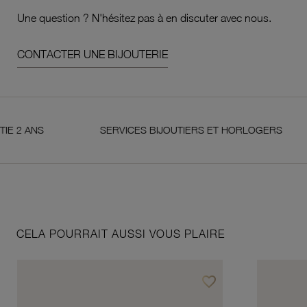
Une question ? N'hésitez pas à en discuter avec nous.
CONTACTER UNE BIJOUTERIE
NS
SERVICES BIJOUTIERS ET HORLOGERS
CELA POURRAIT AUSSI VOUS PLAIRE
favorite_border
Ajouter à vos favoris