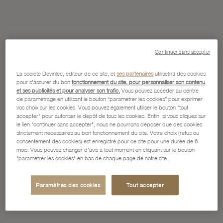
Continuer sans accepter
La société Devinlec, éditeur de ce site, et
ses partenaires
utilise(nt) des cookies
pour s'assurer du bon
fonctionnement du site, pour personnaliser son contenu
et ses publicités et pour analyser son trafic.
Vous pouvez accéder au centre
de paramétrage en utilisant le bouton “paramétrer les cookies” pour exprimer
vos choix sur les cookies. Vous pouvez également utiliser le bouton "tout
accepter" pour autoriser le dépôt de tous les cookies. Enfin, si vous cliquez sur
le lien "continuer sans accepter", nous ne pourrons déposer que des cookies
strictement nécessaires au bon fonctionnement du site. Votre choix (refus ou
consentement des cookies) est enregistré pour ce site pour une durée de 6
mois. Vous pouvez changer d'avis à tout moment en cliquant sur le bouton
"paramétrer les cookies" en bas de chaque page de notre site.
Paramètres des cookies
Tout accepter