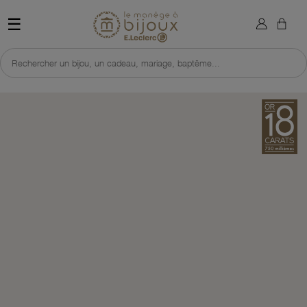
×
Sign in
Retour à l'accueil du site 
☰
You need to be logged in to save products in your wish list.
Rechercher un bijou, un cadeau, mariage, baptême...
Cancel
Sign in