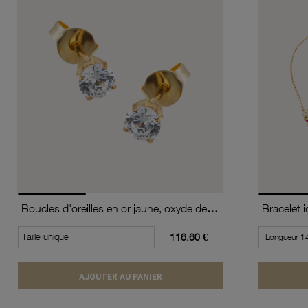
Boucles d'oreilles en or jaune, oxyde de zirconium (moyen modèle).
Bracelet i
Taille unique
116.60 €
AJOUTER AU PANIER