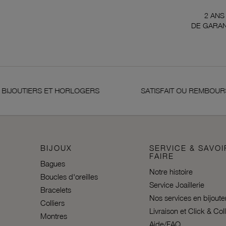
2 ANS
DE GARAN
JOUTIERS ET HORLOGERS
SATISFAIT OU REMBOURSÉ
BIJOUX
SERVICE & SAVOI
FAIRE
Bagues
Notre histoire
Boucles d'oreilles
Service Joaillerie
Bracelets
Nos services en bijoute
Colliers
Livraison et Click & Col
Montres
Aide/FAQ