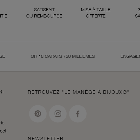
SATISFAIT
MISE À TAILLE
TIE
OU REMBOURSÉ
OFFERTE
SA
OR 18 CARATS 750 MILLIÈMES
ENGAGEMENTS
R-
RETROUVEZ "LE MANÈGE À BIJOUX®"
rie
lect
NEWSLETTER