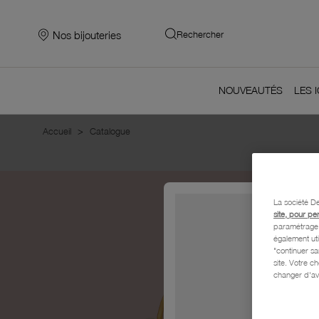
Nos bijouteries
Rechercher
Mariage 2026
NOUVEAUTÉS
LES 
Accueil
Catalogue
La société De
site, pour pe
paramétrage e
également uti
"continuer s
site. Votre c
changer d'av