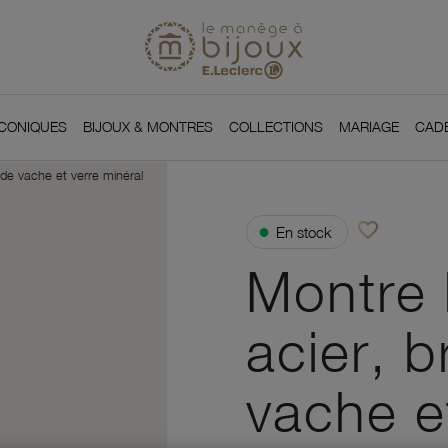
Si
Retour à l'accueil du
You
ICONIQUES
BIJOUX & MONTRES
COLLECTIONS
MARIAGE
CAD
 de vache et verre minéral
favorite_border
●
En stock
Ajouter à vos f
Montre
acier, b
vache e