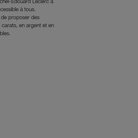
ichel-Édouard Leclerc a
ccessible à tous.
s de proposer des
8 carats, en argent et en
bles.