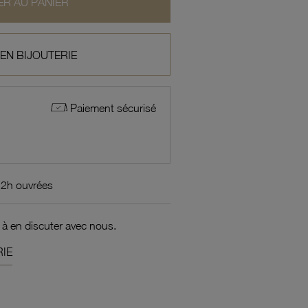
R AU PANIER
 EN BIJOUTERIE
Paiement sécurisé
72h ouvrées
 à en discuter avec nous.
IE