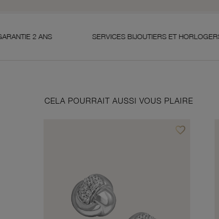
NS
SERVICES BIJOUTIERS ET HORLOGERS
S
CELA POURRAIT AUSSI VOUS PLAIRE
favorite_border
Ajouter à vos f