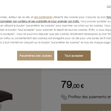
Référence :
11400085
Con
vinlec, éditeur de ce site, et
ses partenaires
utilise(nt) des cookies pour s'assurer du bon
fon
rsonnaliser son contenu et ses publicités et pour analyser son trafic.
Vous pouvez accéder au 
n utilisant le bouton “paramétrer les cookies” pour exprimer vos choix sur les cookies. Vou
Description
liser le bouton "tout accepter" pour autoriser le dépôt de tous les cookies. Enfin, si vous clique
ans accepter", nous ne pourrons déposer que des cookies strictement nécessaires au bon f
hoix (refus ou consentement des cookies) est enregistré pour ce site pour une durée de 6 mo
is à tout moment en cliquant sur le bouton "paramétrer les cookies" en bas de chaque page d
Caractéristiques détaillées
Paramètres des cookies
Tout accepter
Paiement, Livraison, Retours
79
,00 €
Profitez des paiements en