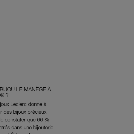
BIJOU LE MANÈGE À
® ?
joux Leclerc donne à
rir des bijoux précieux
s de constater que 66 %
ntrés dans une bijouterie