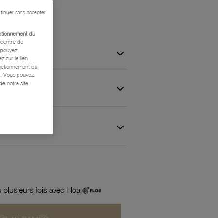
tinuer sans accepter
ctionnement du
centre de
s pouvez
z sur le lien
onctionnement du
is. Vous pouvez
e notre site.
 et Garantie
 plusieurs fois avec Floa