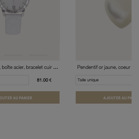
Montre femme, boîte acier, bracelet cuir de vache et verre minéral
Pendentif or jaune, coeur en
81.00 €
Taille unique
OUTER AU PANIER
AJOUTER AU PANIE