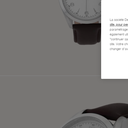
La société De
site, pour pe
paramétrage e
également uti
"continuer s
site. Votre c
changer d'av