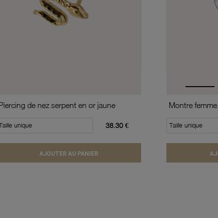
Piercing de nez serpent en or jaune
Taille unique
38.30 €
Taille unique
AJOUTER AU PANIER
AJ