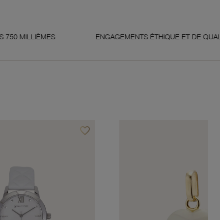
ES
ENGAGEMENTS ÉTHIQUE ET DE QUALITÉ
favorite_border
Ajouter à vos favoris