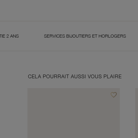
SERVICES BIJOUTIERS ET HORLOGERS
SATIS
CELA POURRAIT AUSSI VOUS PLAIRE
favorite_border
Ajouter à vos f