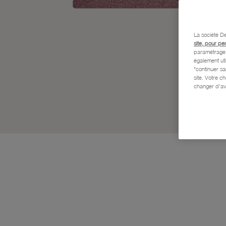
La société De
site, pour pe
paramétrage e
également uti
"continuer s
site. Votre c
changer d'av