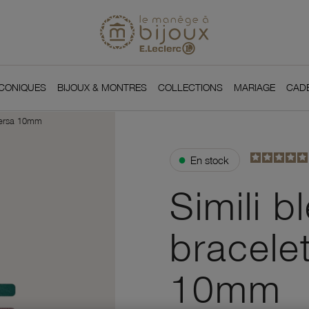
Si
Retour à l'accueil du
You
ICONIQUES
BIJOUX & MONTRES
COLLECTIONS
MARIAGE
CAD
 Versa 10mm
●
En stock
Simili b
bracele
10mm