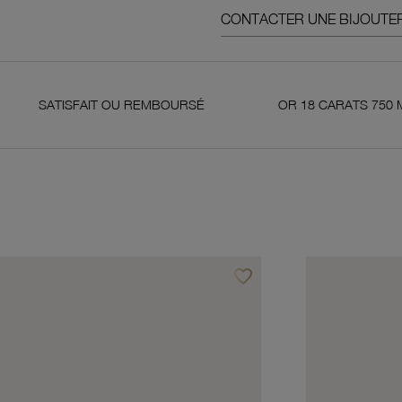
CONTACTER UNE BIJOUTER
FAIT OU REMBOURSÉ
OR 18 CARATS 750 MILLIÈMES
favorite_border
avoris
Ajouter à vos favoris