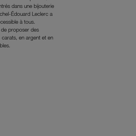
ntrés dans une bijouterie
ichel-Édouard Leclerc a
ccessible à tous.
s de proposer des
8 carats, en argent et en
bles.