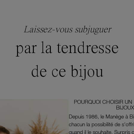
Laissez-vous subjuguer
par la tendresse
de ce bijou
POURQUOI CHOISIR UN 
BIJOUX
Depuis 1986, le Manège à Bi
chacun la possibilité de s'off
quand il le souhaite. Surpri