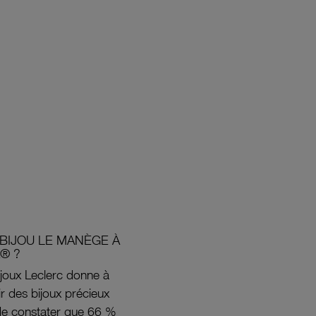
BIJOU LE MANÈGE À
® ?
joux Leclerc donne à
rir des bijoux précieux
s de constater que 66 %