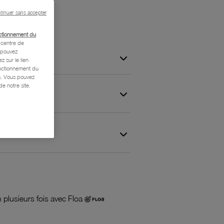
tinuer sans accepter
ctionnement du
centre de
s pouvez
z sur le lien
onctionnement du
is. Vous pouvez
e notre site.
 et Garantie
 plusieurs fois avec Floa