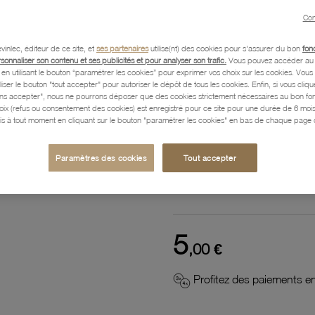
Con
Référence :
52500055
vinlec, éditeur de ce site, et
ses partenaires
utilise(nt) des cookies pour s'assurer du bon
fon
rsonnaliser son contenu et ses publicités et pour analyser son trafic.
Vous pouvez accéder au 
n utilisant le bouton “paramétrer les cookies” pour exprimer vos choix sur les cookies. Vou
Description
liser le bouton "tout accepter" pour autoriser le dépôt de tous les cookies. Enfin, si vous clique
ans accepter", nous ne pourrons déposer que des cookies strictement nécessaires au bon f
hoix (refus ou consentement des cookies) est enregistré pour ce site pour une durée de 6 mo
is à tout moment en cliquant sur le bouton "paramétrer les cookies" en bas de chaque page d
Caractéristiques détaillées
Paramètres des cookies
Tout accepter
Paiement, Livraison, Retours
5
,00 €
Profitez des paiements en