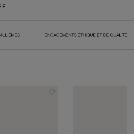
IE
ENGAGEMENTS ÉTHIQUE ET DE QUALITÉ
GAR
favorite_border
Ajouter à vos favoris