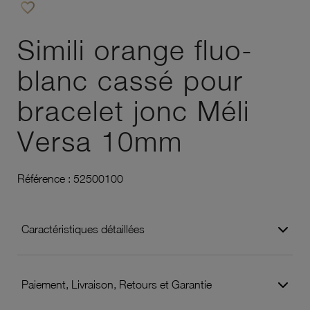
favorite_border
Ajouter à vos favoris
Simili orange fluo-
blanc cassé pour
bracelet jonc Méli
Versa 10mm
Référence :
52500100
Caractéristiques détaillées
Paiement, Livraison, Retours et Garantie