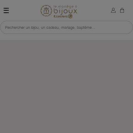
×
Sign in
Retour à l'accueil du site 
☰
You need to be logged in to save products in your wish list.
Rechercher un bijou, un cadeau, mariage, baptême...
Cancel
Sign in