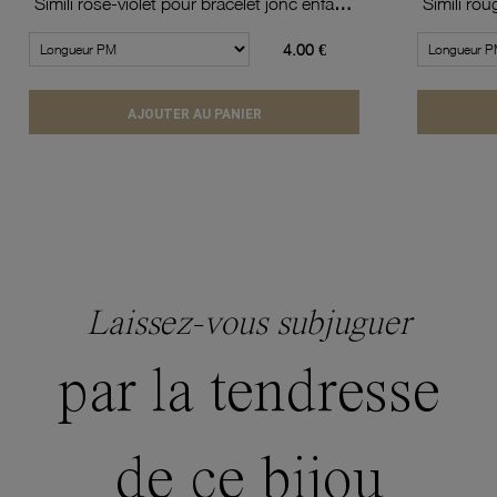
Simili rose-violet pour bracelet jonc enfant Méli Versa, 10mm
4.00 €
AJOUTER AU PANIER
Laissez-vous subjuguer
par la tendresse
de ce bijou