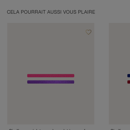
CELA POURRAIT AUSSI VOUS PLAIRE
favorite_border
Ajouter à vos favoris