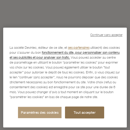
Continuer sans accepter
La société Devinlec, éditeur de ce site, et
ses partenaires
utilise(nt) des cookies
pour s'assurer du bon
fonctionnement du site, pour personnaliser son contenu
et ses publicités et pour analyser son trafic.
Vous pouvez accéder au centre
de paramétrage en utilisant le bouton “paramétrer les cookies” pour exprimer
vos choix sur les cookies. Vous pouvez également utiliser le bouton "tout
accepter" pour autoriser le dépôt de tous les cookies. Enfin, si vous cliquez sur
le lien "continuer sans accepter", nous ne pourrons déposer que des cookies
strictement nécessaires au bon fonctionnement du site. Votre choix (refus ou
consentement des cookies) est enregistré pour ce site pour une durée de 6
mois. Vous pouvez changer d'avis à tout moment en cliquant sur le bouton
"paramétrer les cookies" en bas de chaque page de notre site.
Paramètres des cookies
Tout accepter